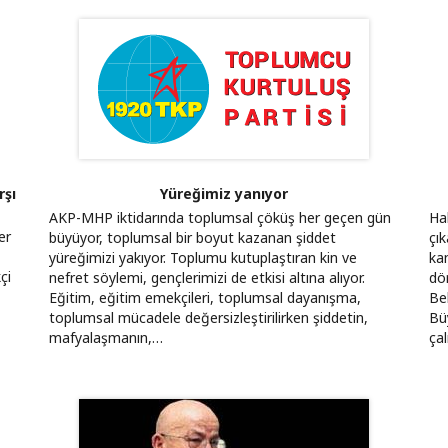
rşı
Yüreğimiz yanıyor
AKP-MHP iktidarında toplumsal çöküş her geçen gün
Ha
er
büyüyor, toplumsal bir boyut kazanan şiddet
çık
yüreğimizi yakıyor. Toplumu kutuplaştıran kin ve
kam
çi
nefret söylemi, gençlerimizi de etkisi altına alıyor.
dö
Eğitim, eğitim emekçileri, toplumsal dayanışma,
Be
toplumsal mücadele değersizleştirilirken şiddetin,
Bü
mafyalaşmanın,…
ça