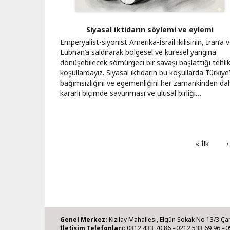
Siyasal iktidarın söylemi ve eylemi
Emperyalist-siyonist Amerika-İsrail ikilisinin, İran’a 
Lübnan’a saldırarak bölgesel ve küresel yangına
dönüşebilecek sömürgeci bir savaşı başlattığı tehlik
koşullardayız. Siyasal iktidarın bu koşullarda Türkiye
bağımsızlığını ve egemenliğini her zamankinden da
kararlı biçimde savunması ve ulusal birliği…
İlk
« İlk
Ö
‹
sayfa
s
Genel Merkez:
Kızılay Mahallesi, Elgün Sokak No 13/3 Ça
İletişim Telefonları:
0312 433 70 86 - 0212 533 69 96 - 