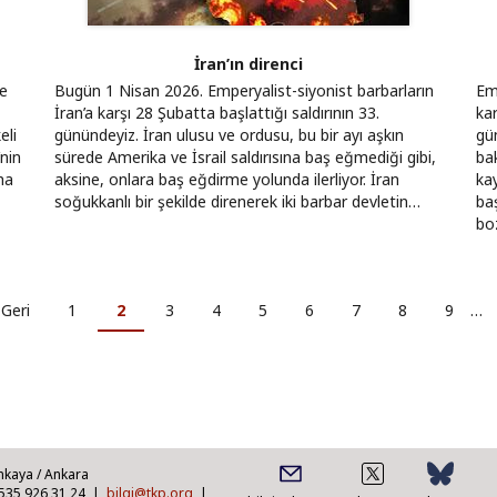
İran’ın direnci
ve
Bugün 1 Nisan 2026. Emperyalist-siyonist barbarların
Emp
İran’a karşı 28 Şubatta başlattığı saldırının 33.
kar
eli
günündeyiz. İran ulusu ve ordusu, bu bir ayı aşkın
gün
’nin
sürede Amerika ve İsrail saldırısına baş eğmediği gibi,
ba
ha
aksine, onlara baş eğdirme yolunda ilerliyor. İran
ka
soğukkanlı bir şekilde direnerek iki barbar devletin…
baş
bo
nceki
 Geri
Sayfa
1
Şu
2
Sayfa
3
Sayfa
4
Sayfa
5
Sayfa
6
Sayfa
7
Sayfa
8
Sayfa
9
…
ayfa
an
kullanılan
sayfa
nkaya / Ankara
0535 926 31 24 |
bilgi@tkp.org
|