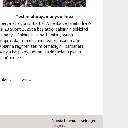
Teslim olmayanlar yenilmez
eryalist-siyonist barbar Amerika ve İsrail’in İran’a
şı 28 Şubat 2026’da başlattığı saldırının sekizinci
ündeyiz. Saldırının ilk hafta bilançosuna
ktığımızda, İran ulusunun ve ordusunun ağır
yıplarına rağmen teslim olmadığını, barbarlara
arıyla karşı koyduğunu, saldırganların planını
zduğunu ve…
Sonraki
İleri ›
Son
Son »
sayfa
sayfa
Eposta listemize üyelik için
tıklayınız.