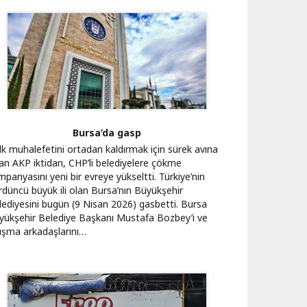
Bursa’da gasp
lk muhalefetini ortadan kaldırmak için sürek avına
an AKP iktidarı, CHP’li belediyelere çökme
panyasını yeni bir evreye yükseltti. Türkiye’nin
rdüncü büyük ili olan Bursa’nın Büyükşehir
lediyesini bugün (9 Nisan 2026) gasbetti. Bursa
yükşehir Belediye Başkanı Mustafa Bozbey’i ve
lışma arkadaşlarını…