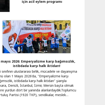
için acil eylem programı
 mayıs 2026: Emperyalizme karşı bağımsızlık,
istibdada karşı halk iktidarı!
i sınıfının uluslararası birlik, mücadele ve dayanışma
nü olan 1 Mayıs 2026'da, "Emperyalizme karşı
ımsızlık, istibdada karşı halk iktidarı" şiarıyla
kara, Denizli, İstanbul, İzmir, Mersin başta olmak
ere yurdun dört bir yanında alanlardaydık. ​Toplumcu
rtuluş Partisi (1920 TKP), sendikalar, meslek…