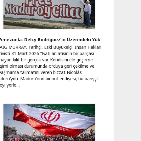
Venezuela: Delcy Rodríguez’in Üzerindeki Yük
AIG MURRAY, Tarihçi, Eski Büyükelçi, İnsan Hakları
ivisti 31 Mart 2026 “Batı anlatısının bir parçası
ayan kilit bir gerçek var. Kendisini ele geçirme
rişimi olması durumunda orduya geri çekilme ve
vaşmama talimatını veren bizzat Nicolás
uro’ydu. Maduro’nun birincil endişesi, bu barışçıl
eyi yerle…