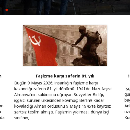
yla kurulamaz
k için mücadeleyi büyütüyoruz
n
Faşizme karşı zaferin 81. yılı
1
Bugün 9 Mayıs 2026; insanlığın faşizme karşı
İşç
kazandığı zaferin 81. yıl dönümü. 1941’de Nazi-faşist
gü
Almanya’nın saldırısına uğrayan Sovyetler Birliği,
bağ
işgalci sürüleri ülkesinden kovmuş; Berlin’e kadar
on
An
kovaladığı Alman ordusunu 9 Mayıs 1945’te kayıtsız
n
üz
şartsız teslim almıştı. Faşizmin yıkılması, dünya işçi
 da
Ku
sınıfının,…