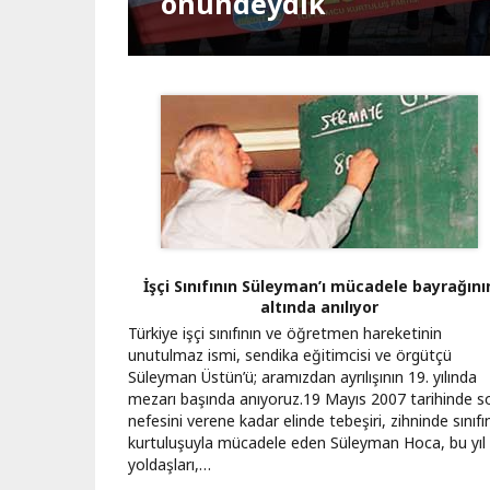
Kapatılsın"
Bağımsız Türkiye NATO'
önündeydik
Teslimiyet seferi
Darbeye geçit yok
Orman kanunu
Muhalefet haktır
Kartalkaya yangını
Gazze’de ateşkes
Yeni yılda tek seçenek
Vatan, cumhuriyet, eme
Suriye’de olaylar zinciri
Sayfalama
İşçi Sınıfının Süleyman’ı mücadele bayrağını
altında anılıyor
Türkiye işçi sınıfının ve öğretmen hareketinin
unutulmaz ismi, sendika eğitimcisi ve örgütçü
Süleyman Üstün’ü; aramızdan ayrılışının 19. yılında
mezarı başında anıyoruz. ​19 Mayıs 2007 tarihinde s
nefesini verene kadar elinde tebeşiri, zihninde sınıfı
kurtuluşuyla mücadele eden Süleyman Hoca, bu yıl
yoldaşları,…