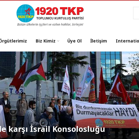
Ar
 Örgütlerimiz
Biz Kimiz
Üye Ol
İletişim
Internati
osu: "NATO’dan Çıkılsın, Üsler
le karşı İsrail Konsolosluğu