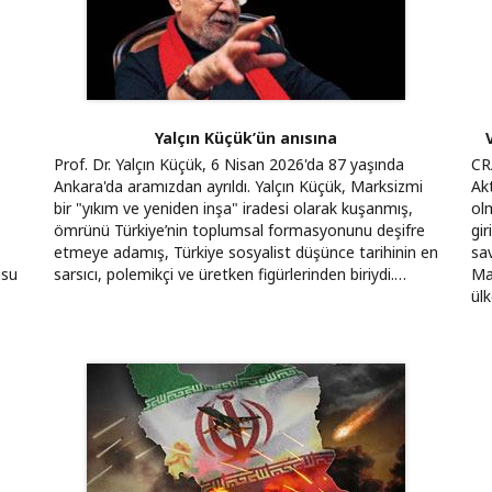
Yalçın Küçük’ün anısına
Prof. Dr. Yalçın Küçük, 6 Nisan 2026'da 87 yaşında
CR
Ankara'da aramızdan ayrıldı. Yalçın Küçük, Marksizmi
Akt
bir "yıkım ve yeniden inşa" iradesi olarak kuşanmış,
olm
ömrünü Türkiye’nin toplumsal formasyonunu deşifre
gi
etmeye adamış, Türkiye sosyalist düşünce tarihinin en
sa
usu
sarsıcı, polemikçi ve üretken figürlerinden biriydi.…
Mad
ülk