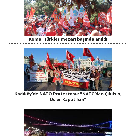
Kemal Türkler mezarı başında anıldı
Kadıköy’de NATO Protestosu: "NATO’dan Çıkılsın,
Üsler Kapatılsın"