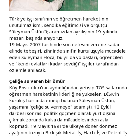
Türkiye işçi sınıfının ve öğretmen hareketinin
unutulmaz ismi, sendika eğitimcisi ve örgütçü
Süleyman Üstün’ü; aramızdan ayrılışının 19. yılında
mezarı başında anıyoruz.
​19 Mayıs 2007 tarihinde son nefesini verene kadar
elinde tebeşiri, zihninde sınıfın kurtuluşuyla mücadele
eden Süleyman Hoca, bu yıl da yoldaşları, öğrencileri
ve "kendi evlatları kadar sevdiği" işçiler tarafından
özlemle anılacak.
​Çeliğe su veren bir ömür
​Köy Enstitüleri’nin aydınlığından yetişip TÖS saflarında
öğretmen hareketinin liderliğine yükselen; DİSK’in
kuruluş harcında emeği bulunan Süleyman Üstün,
yaşamını "çeliğe su vermeye" adamıştı. 12 Eylül
darbesi sonrası politik göçmen olarak yurt dışına
çıkmak zorunda kalsa da mücadelesinden asla
kopmadı. 19 Mayıs 1991’de ülkeye döner dönmez
ayağının tozuyla Birleşik Metal-İş, Harb-İş ve Petrol-İş