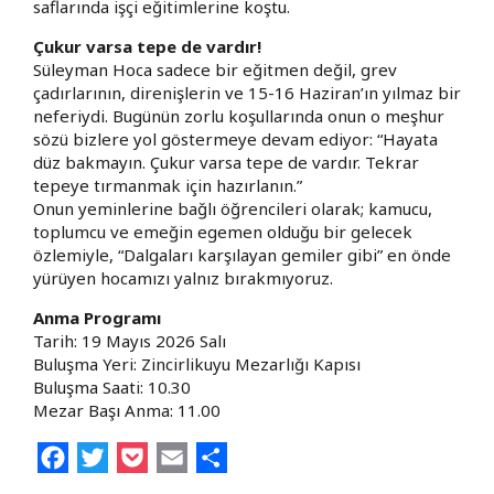
saflarında işçi eğitimlerine koştu.
Çukur varsa tepe de vardır!
​Süleyman Hoca sadece bir eğitmen değil, grev
çadırlarının, direnişlerin ve 15-16 Haziran’ın yılmaz bir
neferiydi. Bugünün zorlu koşullarında onun o meşhur
sözü bizlere yol göstermeye devam ediyor: “Hayata
düz bakmayın. Çukur varsa tepe de vardır. Tekrar
tepeye tırmanmak için hazırlanın.”
​Onun yeminlerine bağlı öğrencileri olarak; kamucu,
toplumcu ve emeğin egemen olduğu bir gelecek
özlemiyle, “Dalgaları karşılayan gemiler gibi” en önde
yürüyen hocamızı yalnız bırakmıyoruz.
Anma Programı
​Tarih: 19 Mayıs 2026 Salı
​Buluşma Yeri: Zincirlikuyu Mezarlığı Kapısı
​Buluşma Saati: 10.30
​Mezar Başı Anma: 11.00
Facebook
Twitter
Pocket
Email
Share