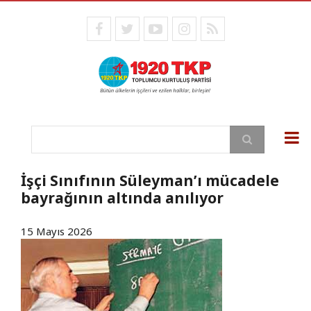
Ana
içeriğe
facebook
twitter
youtube
instagram
RSS
atla
Ara
İşçi Sınıfının Süleyman’ı mücadele
bayrağının altında anılıyor
15 Mayıs 2026