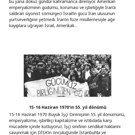
bu yana dokuz gündür kahramanca direniyor. Amerikan
emperyalizminin güdümü, koruması ve işbirliğiyle İran’a
saldıran siyonist sömürgeci İsrail’in gücü İran ulusunun
yurtseverliğine yetmedi. İran’ın füze misillemesiyle ağır
kayıplara uğrayan İsrail, Amerikalı…
15-16 Haziran 1970'in 55. yıl dönümü
15-16 Haziran 1970 Büyük İşçi Direnişinin 55. yıl dönümünü,
emperyalizme, işbirlikçi kapitalizme ve istibdada karşı
mücadele içinde kutluyoruz. İşçi sınıfının sendikal haklarını
savunmak için DİSK’in öncülüğünde İstanbul’da ve