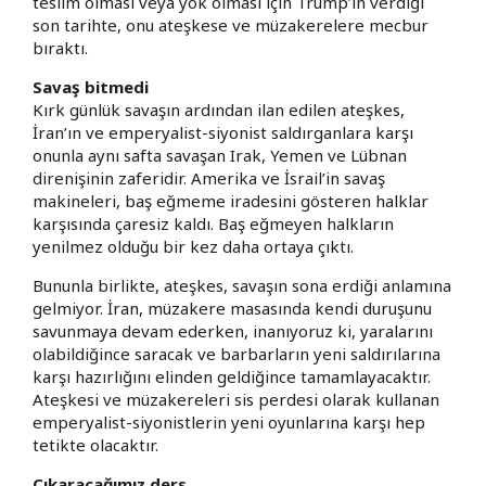
teslim olması veya yok olması için Trump’ın verdiği
son tarihte, onu ateşkese ve müzakerelere mecbur
bıraktı.
Savaş bitmedi
Kırk günlük savaşın ardından ilan edilen ateşkes,
İran’ın ve emperyalist-siyonist saldırganlara karşı
onunla aynı safta savaşan Irak, Yemen ve Lübnan
direnişinin zaferidir. Amerika ve İsrail’in savaş
makineleri, baş eğmeme iradesini gösteren halklar
karşısında çaresiz kaldı. Baş eğmeyen halkların
yenilmez olduğu bir kez daha ortaya çıktı.
Bununla birlikte, ateşkes, savaşın sona erdiği anlamına
gelmiyor. İran, müzakere masasında kendi duruşunu
savunmaya devam ederken, inanıyoruz ki, yaralarını
olabildiğince saracak ve barbarların yeni saldırılarına
karşı hazırlığını elinden geldiğince tamamlayacaktır.
Ateşkesi ve müzakereleri sis perdesi olarak kullanan
emperyalist-siyonistlerin yeni oyunlarına karşı hep
tetikte olacaktır.
Çıkaracağımız ders