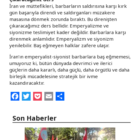
İran ve müttefikleri, barbarların saldırısına karşı kırk
gün başarıyla direndi ve saldırganları müzakere
masasına dönmek zorunda bıraktı. Bu direnişten
çıkaracağımız ders bellidir. Emperyalizme ve
siyonizme teslimiyet kader değildir. Barbarlara karşı
direnmek anlamlıdır. Emperyalizm ve siyonizm
yenilebilir. Baş eğmeyen halklar zafere ulaşır.
İran’ın emperyalist-siyonist barbarlara baş eğmemesi,
umuyoruz ki, bütün dünyada devrimci ve ilerici
güçlerin daha kararlı, daha güçlü, daha örgütlü ve daha
birleşik mücadelesine stratejik bir ivme
kazandıracaktır.
Facebook
Twitter
Pocket
Email
Share
Son Haberler