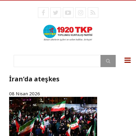
Ana
içeriğe
facebook
twitter
youtube
instagram
RSS
atla
Ara
İran’da ateşkes
08 Nisan 2026