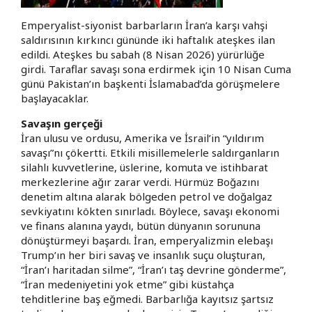
Emperyalist-siyonist barbarların İran’a karşı vahşi
saldırısının kırkıncı gününde iki haftalık ateşkes ilan
edildi. Ateşkes bu sabah (8 Nisan 2026) yürürlüğe
girdi. Taraflar savaşı sona erdirmek için 10 Nisan Cuma
günü Pakistan’ın başkenti İslamabad’da görüşmelere
başlayacaklar.
Savaşın gerçeği
İran ulusu ve ordusu, Amerika ve İsrail’in “yıldırım
savaşı”nı çökertti. Etkili misillemelerle saldırganların
silahlı kuvvetlerine, üslerine, komuta ve istihbarat
merkezlerine ağır zarar verdi. Hürmüz Boğazını
denetim altına alarak bölgeden petrol ve doğalgaz
sevkiyatını kökten sınırladı. Böylece, savaşı ekonomi
ve finans alanına yaydı, bütün dünyanın sorununa
dönüştürmeyi başardı. İran, emperyalizmin elebaşı
Trump’ın her biri savaş ve insanlık suçu oluşturan,
“İran’ı haritadan silme”, “İran’ı taş devrine gönderme”,
“İran medeniyetini yok etme” gibi küstahça
tehditlerine baş eğmedi. Barbarlığa kayıtsız şartsız