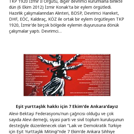
TKP 1920 İzmir İl Örgütü, diğer devrimci kurumlarla birlikte
dün (6 Ekim 2012) İzmir Konak'ta bir eylem örgütledi.
Hazırlık çalışmalarından Alınteri, BDSP, Devrimci Hareket,
DHF, EÖC, Kaldıraç, KÖZ ile ortak bir eylem örgütleyen TKP
1920, İzmir'de birçok bölgede eylemin duyurusuna dönük
çalışmalar yaptı. Devrimci…
Eşit yurttaşlık hakkı için 7 Ekim'de Ankara'dayız
Alevi-Bektaşi Federasyonu'nun çağrıcısı olduğu ve çok
sayıda Alevi derneği, siyasi parti ve sivil toplum kuruluşunun
desteğiyle düzenlenecek olan “Laik ve Demokratik Türkiye
için Eşit Yurttaşlık Mitingi“nde 7 Ekim'de Ankara Sıhhiye