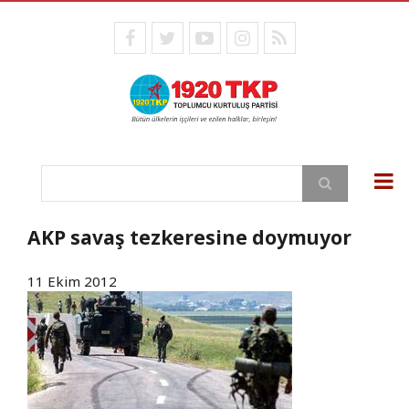
Ana
içeriğe
facebook
twitter
youtube
instagram
RSS
atla
Ara
AKP savaş tezkeresine doymuyor
11 Ekim 2012