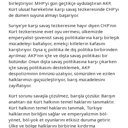
birleştiriyor. MHP'yi gün geçtikçe uydulaştıran AKP,
Kürt ulusal hareketine karşı savaş tezkeresinde CHP'yi
de dümen suyuna almayı başarıyor.
Suriye'ye karşı savaş tezkeresine hayır diyen CHP'nin
Kürt tezkeresine evet oyu vermesi, ülkemizde
emperyalist-şovenist savaş politikalarına karşı birleşik
mücadeleyi baltalıyor, emekçi kitlelerin kafasını
karıştırıyor. Oysa iç politika ile dış politika birbirinden
ayrılmaz. AKP'nin içte ve dışta savaş politikası bir
bütündür. Onun dışta savaş politikasına karşı çıkarken
içte savaş politikasını desteklemek, AKP
despotizminin ömrünü uzatıyor, sömürülen ve ezilen
halklarımızı güçsüzleştiriyor, barış mücadelesini
zayıflatıyor.
Kürt sorunu savaşla çözülmez, barışla çözülür. Barışın
anahtarı ise Kürt halkının temel haklarını tanımaktır.
Kürt halkının temel haklarını tanımak, Türkiye
halklarının birliğini sağlar ve emperyalizmin böl-
yönet, böl-yok et oyunlarını etkisiz duruma getirir.
Ülke ve bölge halklarını birbirine kırdırma