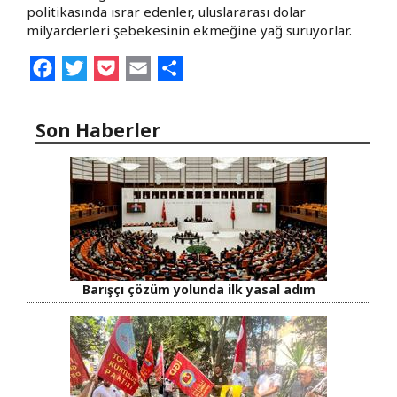
politikasında ısrar edenler, uluslararası dolar
milyarderleri şebekesinin ekmeğine yağ sürüyorlar.
Facebook
Twitter
Pocket
Email
Share
Son Haberler
Barışçı çözüm yolunda ilk yasal adım