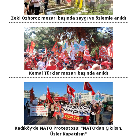
Zeki Özhoroz mezarı başında saygı ve özlemle anıldı
Kemal Türkler mezarı başında anıldı
Kadıköy’de NATO Protestosu: "NATO’dan Çıkılsın,
Üsler Kapatılsın"