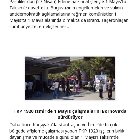
Partililer dün (27 Nisan) Edirne halkını afişleriyle 1 Mayıs'ta
Taksim'e davet etti. Burjuvazinin engellemeleri ve valinin
antidemokratik açıklamalarına rağmen komünistler 1
Mayıs'ta 1 Mayıs alanında olmakta da ısrarcı. Taşeronlaşan
cumhuriyette, emekçiler her…
TKP 1920 İzmir’de 1 Mayıs çalışmalarını Bornova’da
sürdürüyor
Daha önce Karşıyaka’da stant açan ve İzmir’de birçok
bölgede afişleme çalışması yapan TKP 1920 işçilerin birlik
dayanışma ve mücadele günü olan 1 Mayıs’ı Taksim’de