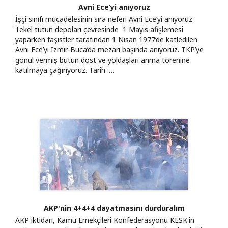
Avni Ece’yi anıyoruz
İşçi sınıfı mücadelesinin sıra neferi Avni Ece’yi anıyoruz.
Tekel tütün depoları çevresinde 1 Mayıs afişlemesi
yaparken faşistler tarafından 1 Nisan 1977’de katledilen
Avni Ece’yi İzmir-Buca’da mezarı başında anıyoruz. TKP’ye
gönül vermiş bütün dost ve yoldaşları anma törenine
katılmaya çağırıyoruz. Tarih :…
AKP'nin 4+4+4 dayatmasını durduralım
AKP iktidarı, Kamu Emekçileri Konfederasyonu KESK'in