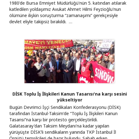
1980'de Bursa Emniyet Müdürlüğü'nün 5. katından atılarak
katledilen yoldaşımız Avukat Ahmet Hilmi Feyzioğlu'nun
ölümüne ilişkin soruşturma “zamanaşımı” gerekçesiyle
devlet eliyle takipsiz bırakıldı. …
DİSK Toplu İş İlişkileri Kanun Tasarısı'na karşı sesini
yükseltiyor
Bugün Devrimci İşçi Sendikaları Konfederasyonu (DİSK)
tarafından İstanbul-Taksim'de “Toplu İş İlişkileri Kanun
Tasarısı”na karşı bir protesto gerçekleştirildi.
Galatasaray'dan Taksim Meydanı'na kadar yapılan
yürüyüşte DİSK'li sendikaların yanında TKP İstanbul İl
Örgütü temsilcileri de hazır bulundu. Sabah erken…