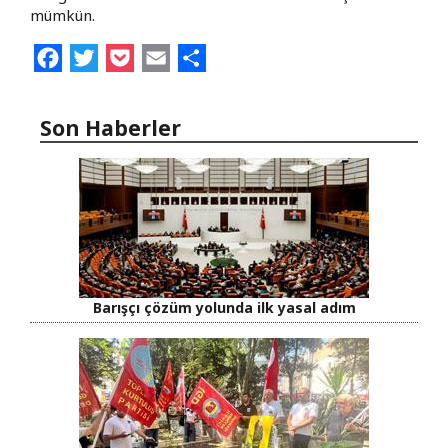
mümkün.
Facebook
Twitter
Pocket
Email
Share
Son Haberler
Barışçı çözüm yolunda ilk yasal adım