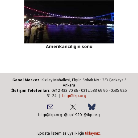
Amerikancılığın sonu
Genel Merkez:
Kızılay Mahallesi, Elgün Sokak No 13/3 Çankaya /
Ankara
İletişim Telefonları:
0312 433 70 86 - 0212 533 69 96 - 0535 926
31 24 |
bilgi@tkp.org
|
bilgi@tkp.org
@tkp1920
@tkp.org
Eposta listemize üyelik için
tıklayınız.