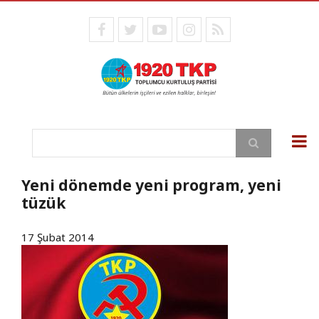
Ana
içeriğe
facebook
twitter
youtube
instagram
RSS
atla
Ara
Yeni dönemde yeni program, yeni
tüzük
17 Şubat 2014