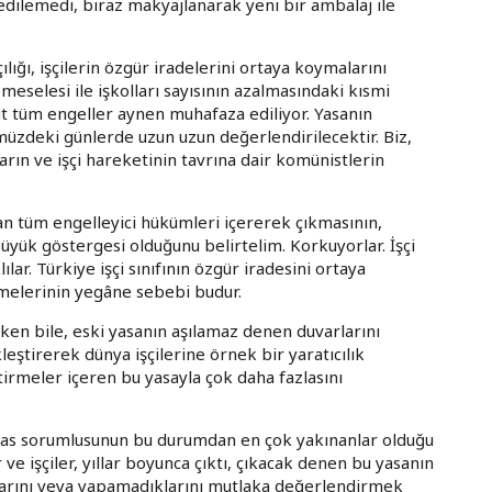
 edilemedi, biraz makyajlanarak yeni bir ambalaj ile
çılığı, işçilerin özgür iradelerini ortaya koymalarını
 meselesi ile işkolları sayısının azalmasındaki kısmi
ut tüm engeller aynen muhafaza ediliyor. Yasanın
ümüzdeki günlerde uzun uzun değerlendirilecektir. Biz,
arın ve işçi hareketinin tavrına dair komünistlerin
an tüm engelleyici hükümleri içererek çıkmasının,
üyük göstergesi olduğunu belirtelim. Korkuyorlar. İşçi
ar. Türkiye işçi sınıfının özgür iradesini ortaya
melerinin yegâne sebebi budur.
da iken bile, eski yasanın aşılamaz denen duvarlarını
ştirerek dünya işçilerine örnek bir yaratıcılık
tirmeler içeren bu yasayla çok daha fazlasını
esas sorumlusunun bu durumdan en çok yakınanlar olduğu
e işçiler, yıllar boyunca çıktı, çıkacak denen bu yasanın
ıklarını veya yapamadıklarını mutlaka değerlendirmek