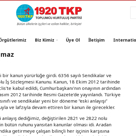
Ar
 Örgütlerimiz
Biz Kimiz
Üye Ol
İletişim
Internati
ığmaz
i bir kanun yürürlüğe girdi. 6356 sayılı Sendikalar ve
lu İş Sözleşmesi Kanunu. Kanun, 18 Ekim 2012 tarihinde
lis'te kabul edildi, Cumhurbaşkanı'nın onayının ardından
asım 2012 tarihinde Resmi Gazete'de yayınlandı. Türkiye
i sınıfı ve sendikalar yeni bir döneme “eski anlayışı”
uyla ve lafzıyla devam ettiren bir kanun ile girecekler.
i anlayış dediğimiz, değiştirilen 2821 ve 2822 nolu
in bütün ruhunu yansıtan kanunlar olması idi. Aradan
ika getirmeye çalışan bilinçli her işçinin karşısına