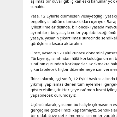
aşılmaz bir duvar gibi çıkan eski kanunlar yok
sunuldu.
Yasa, 12 Eylül'le cisimleşen vesayetçiliği, yasak
engelleyici bütün olumsuzlukları içeriyor. Baraj
iyileştirmeler dışında, bir önceki yasada mevc
ayrıntıları, bu yasayla neler yapılabileceği ön
yasaya, yasanın çıkartılması sürecinde sendikal
görüşlerini kısaca aktaralım.
Önce, yasanın 12 Eylül cuntası dönemini yansıt
Türkiye işçi sınıfından hâlâ korkulduğunun en b
sınıfının gücünden korkuyorlar. Korkmakta haklıl
çıkartabilecek hiçbir düzenlemeye izin verme
İkinci olarak, işçi sınıfı, 12 Eylül baskısı altın
yıkmış, yapılamaz denen tüm eylemleri gerçekle
gösterebilmiştir. Her şeye rağmen kısmi iyileş
yapabilecek durumdayız.
Üçüncü olarak, yasanın bu haliyle çıkmasının 
gerçeğine gözlerimizi kapatamayız. Sendikalar v
bir oldubittiye getirilmemesi için neler yapt