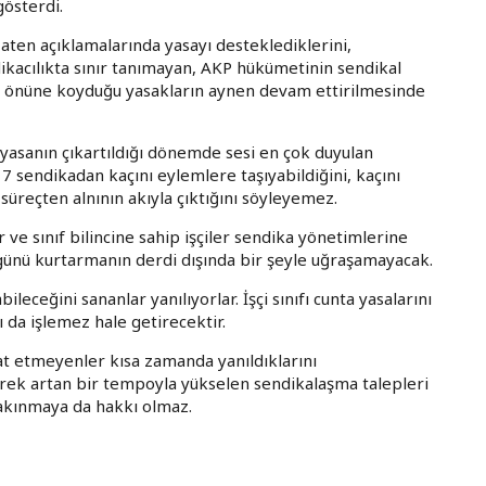
österdi.
ten açıklamalarında yasayı desteklediklerini,
ndikacılıkta sınır tanımayan, AKP hükümetinin sendikal
erin önüne koyduğu yasakların aynen devam ettirilmesinde
yasanın çıkartıldığı dönemde sesi en çok duyulan
7 sendikadan kaçını eylemlere taşıyabildiğini, kaçını
süreçten alnının akıyla çıktığını söyleyemez.
r ve sınıf bilincine sahip işçiler sendika yönetimlerine
 günü kurtarmanın derdi dışında bir şeyle uğraşamayacak.
bileceğini sananlar yanılıyorlar. İşçi sınıfı cunta yasalarını
ı da işlemez hale getirecektir.
aat etmeyenler kısa zamanda yanıldıklarını
derek artan bir tempoyla yükselen sendikalaşma talepleri
akınmaya da hakkı olmaz.