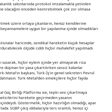
 bakanlık salonlarında protokol imzalamakla yetinilen
n ne olacağını önceden kestirebilmek çok zor olmasa
 etmek üzere ortaya çıkanların, henüz kendilerine
re, beyannamelere uygun bir yapılanma içinde olmadıkları
istisnalar haricinde, sendikal hareketin küçük hesaplar
urdurabilecek ölçüde ciddi hiçbir muhalefet yapılmadı.
i susarak, hiçbir eylem içinde yer almayarak rıza
ere düşman bir yasa çıkartılırken sessiz kalanlar
rk-Metal'in başkanı, Türk-İş'in genel sekreteri Pevrul
ldatmasın. Türk-Metal'den emekçilere hiçbir fayda
al Güç Birliği Platformu ise, tepki sesi çıkartmaya
yöneticilerini harekete geçirmeden yasanın
çindeydi. Göstermelik, hiçbir hazırlığın olmadığı, apar
tada. SGBP çıkış iddialarıyla ters orantılı, henüz içi