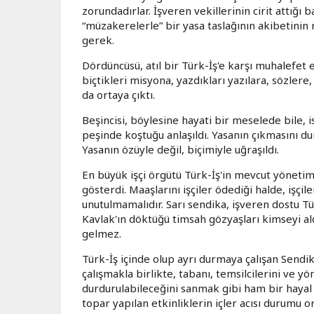
zorundadırlar. İşveren vekillerinin cirit attığı
“müzakerelerle” bir yasa taslağının akibetini
gerek.
Dördüncüsü, atıl bir Türk-İş'e karşı muhalefet
biçtikleri misyona, yazdıkları yazılara, sözle
da ortaya çıktı.
Beşincisi, böylesine hayati bir meselede bile, 
peşinde koştuğu anlaşıldı. Yasanın çıkmasını d
Yasanın özüyle değil, biçimiyle uğraşıldı.
En büyük işçi örgütü Türk-İş'in mevcut yönetim
gösterdi. Maaşlarını işçiler ödediği halde, işçil
unutulmamalıdır. Sarı sendika, işveren dostu Tü
Kavlak'ın döktüğü timsah gözyaşları kimseyi a
gelmez.
Türk-İş içinde olup ayrı durmaya çalışan Sendik
çalışmakla birlikte, tabanı, temsilcilerini ve 
durdurulabileceğini sanmak gibi ham bir hayal i
topar yapılan etkinliklerin içler acısı durumu or