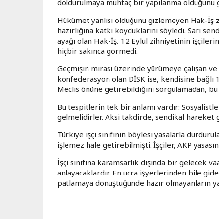
doldurulmaya muhtaç bir yapılanma olduğunu g
Hükümet yanlısı olduğunu gizlemeyen Hak-İş za
hazırlığına katkı koyduklarını söyledi. Sarı se
ayağı olan Hak-İş, 12 Eylül zihniyetinin işçil
hiçbir sakınca görmedi.
Geçmişin mirası üzerinde yürümeye çalışan ve 
konfederasyon olan DİSK ise, kendisine bağlı 1
Meclis önüne getirebildiğini sorgulamadan, bu 
Bu tespitlerin tek bir anlamı vardır: Sosyalistle
gelmelidirler. Aksi takdirde, sendikal hareket
Türkiye işçi sınıfının böylesi yasalarla durdurula
işlemez hale getirebilmişti. İşçiler, AKP yasasın
İşçi sınıfına karamsarlık dışında bir gelecek v
anlayacaklardır. En ücra işyerlerinden bile gi
patlamaya dönüştüğünde hazır olmayanların y