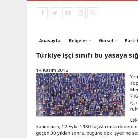
Ana
içeriğe
facebook
twitter
youtube
instagram
RSS
atla
Anasayfa
Belgeler
Görsel
Parti
Türkiye işçi sınıfı bu yasaya s
14 Kasım 2012
Yen
Top
Mec
7 K
işç
ruh
Esk
kanunların, 12 Eylül 1980 faşist cunta dönemin
geçen 30 yıldan sonra, bugüne dek işyerine send