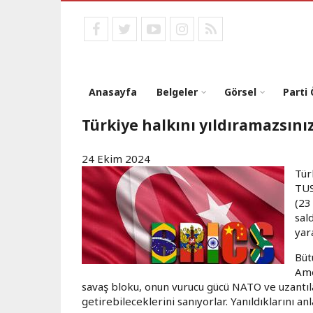
Ana
içeriğe
facebook
twitter
youtube
instagram
RSS
atla
Anasayfa
Belgeler
Görsel
Parti
Türkiye halkını yıldıramazsını
24 Ekim 2024
Tür
TUS
(23
sal
yar
Büt
Ame
savaş bloku, onun vurucu gücü NATO ve uzantılar
getirebileceklerini sanıyorlar. Yanıldıklarını anl