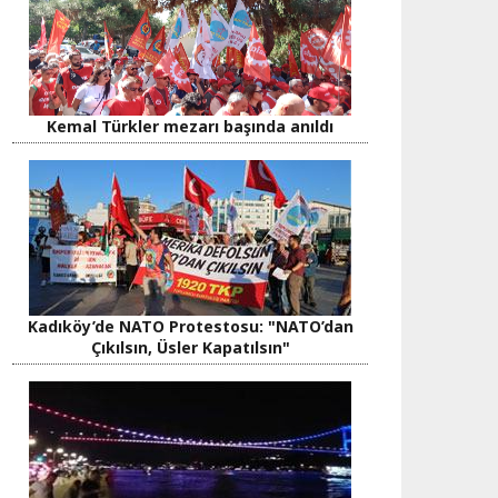
Kemal Türkler mezarı başında anıldı
Kadıköy’de NATO Protestosu: "NATO’dan
Çıkılsın, Üsler Kapatılsın"