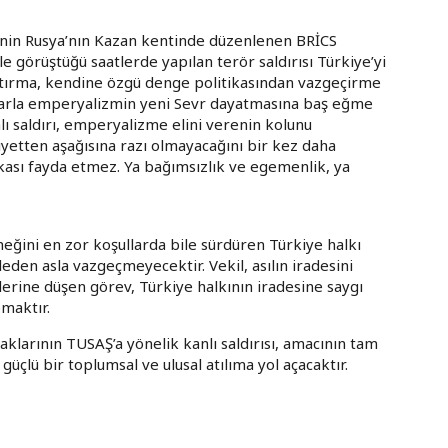
inin Rusya’nın Kazan kentinde düzenlenen BRİCS
e görüştüğü saatlerde yapılan terör saldırısı Türkiye’yi
tırma, kendine özgü denge politikasından vazgeçirme
plarla emperyalizmin yeni Sevr dayatmasına baş eğme
lı saldırı, emperyalizme elini verenin kolunu
etten aşağısına razı olmayacağını bir kez daha
kası fayda etmez. Ya bağımsızlık ve egemenlik, ya
eğini en zor koşullarda bile sürdüren Türkiye halkı
eden asla vazgeçmeyecektir. Vekil, asılın iradesini
erine düşen görev, Türkiye halkının iradesine saygı
maktır.
klarının TUSAŞ’a yönelik kanlı saldırısı, amacının tam
 güçlü bir toplumsal ve ulusal atılıma yol açacaktır.