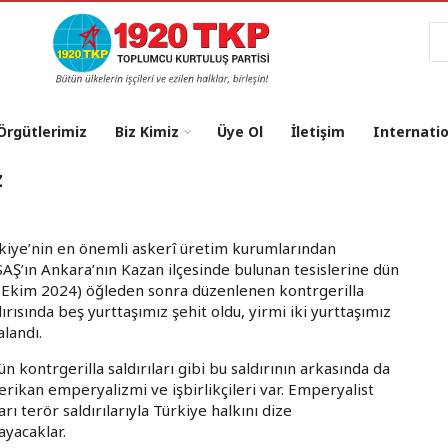
Ar
 Örgütlerimiz
Biz Kimiz
Üye Ol
İletişim
Internati
z
kiye’nin en önemli askerî üretim kurumlarından
AŞ’ın Ankara’nın Kazan ilçesinde bulunan tesislerine dün
 Ekim 2024) öğleden sonra düzenlenen kontrgerilla
dırısında beş yurttaşımız şehit oldu, yirmi iki yurttaşımız
alandı.
ün kontrgerilla saldırıları gibi bu saldırının arkasında da
rikan emperyalizmi ve işbirlikçileri var. Emperyalist
ı terör saldırılarıyla Türkiye halkını dize
ayacaklar.