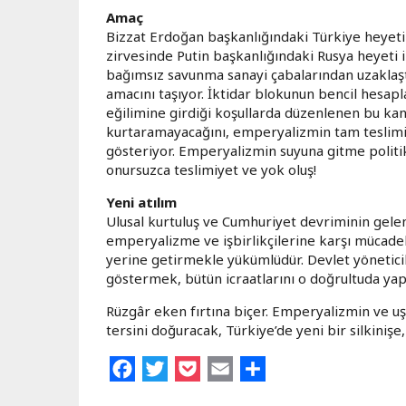
Amaç
Bizzat Erdoğan başkanlığındaki Türkiye heyet
zirvesinde Putin başkanlığındaki Rusya heyeti il
bağımsız savunma sanayi çabalarından uzaklaş
amacını taşıyor. İktidar blokunun bencil hesa
eğilimine girdiği koşullarda düzenlenen bu kan
kurtaramayacağını, emperyalizmin tam teslimiy
gösteriyor. Emperyalizmin suyuna gitme politi
onursuzca teslimiyet ve yok oluş!
Yeni atılım
Ulusal kurtuluş ve Cumhuriyet devriminin gelen
emperyalizme ve işbirlikçilerine karşı mücadel
yerine getirmekle yükümlüdür. Devlet yöneticil
göstermek, bütün icraatlarını o doğrultuda yap
Rüzgâr eken fırtına biçer. Emperyalizmin ve uşa
tersini doğuracak, Türkiye’de yeni bir silkinişe,
Facebook
Twitter
Pocket
Email
Share