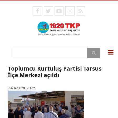
Ana
içeriğe
facebook
twitter
youtube
instagram
RSS
atla
Ara
Toplumcu Kurtuluş Partisi Tarsus
İlçe Merkezi açıldı
24 Kasım 2025