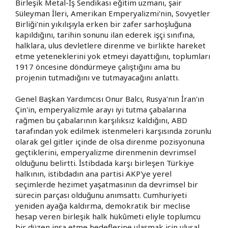
Birleşik Metal-İş Sendikası eğitim uzmanı, şair
Süleyman İleri, Amerikan Emperyalizmi'nin, Sovyetler
Birliği'nin yıkılışıyla erken bir zafer sarhoşluğuna
kapıldığını, tarihin sonunu ilan ederek işçi sınıfına,
halklara, ulus devletlere direnme ve birlikte hareket
etme yeteneklerini yok etmeyi dayattığını, toplumları
1917 öncesine döndürmeye çalıştığını ama bu
projenin tutmadığını ve tutmayacağını anlattı.
Genel Başkan Yardımcısı Onur Balcı, Rusya'nın İran'ın
Çin'in, emperyalizmle arayı iyi tutma çabalarına
rağmen bu çabalarının karşılıksız kaldığını, ABD
tarafından yok edilmek istenmeleri karşısında zorunlu
olarak gel gitler içinde de olsa direnme pozisyonuna
geçtiklerini, emperyalizme direnmenin devrimsel
olduğunu belirtti. İstibdada karşı birleşen Türkiye
halkının, istibdadın ana partisi AKP'ye yerel
seçimlerde hezimet yaşatmasının da devrimsel bir
sürecin parçası olduğunu anımsattı. Cumhuriyeti
yeniden ayağa kaldırma, demokratik bir meclise
hesap veren birleşik halk hükûmeti eliyle toplumcu
bir düzen inşa etme hedeflerine ulaşmak için ulusal