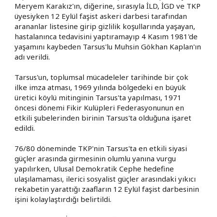
Meryem Karakız'ın, diğerine, sırasıyla İLD, İGD ve TKP
üyesiyken 12 Eylül faşist askeri darbesi tarafından
arananlar listesine girip gizlilik koşullarında yaşayan,
hastalanınca tedavisini yaptıramayıp 4 Kasım 1981'de
yaşamını kaybeden Tarsus'lu Muhsin Gökhan Kaplan'ın
adı verildi.
Tarsus'un, toplumsal mücadeleler tarihinde bir çok
ilke imza atması, 1969 yılında bölgedeki en büyük
üretici köylü mitinginin Tarsus'ta yapılması, 1971
öncesi dönemi Fikir Kulüpleri Federasyonunun en
etkili şubelerinden birinin Tarsus'ta olduğuna işaret
edildi.
76/80 döneminde TKP'nin Tarsus'ta en etkili siyasi
güçler arasında girmesinin olumlu yanına vurgu
yapılırken, Ulusal Demokratik Cephe hedefine
ulaşılamaması, ilerici sosyalist güçler arasındaki yıkıcı
rekabetin yarattığı zaafların 12 Eylül faşist darbesinin
işini kolaylaştırdığı belirtildi.