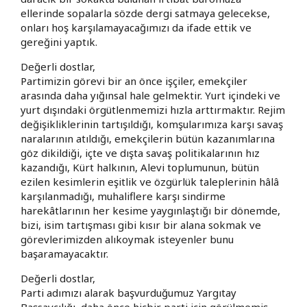
ellerinde sopalarla sözde dergi satmaya gelecekse,
onları hoş karşılamayacağımızı da ifade ettik ve
gereğini yaptık.
Değerli dostlar,
Partimizin görevi bir an önce işçiler, emekçiler
arasında daha yığınsal hale gelmektir. Yurt içindeki ve
yurt dışındaki örgütlenmemizi hızla arttırmaktır. Rejim
değişikliklerinin tartışıldığı, komşularımıza karşı savaş
naralarının atıldığı, emekçilerin bütün kazanımlarına
göz dikildiği, içte ve dışta savaş politikalarının hız
kazandığı, Kürt halkının, Alevi toplumunun, bütün
ezilen kesimlerin eşitlik ve özgürlük taleplerinin hâlâ
karşılanmadığı, muhaliflere karşı sindirme
harekâtlarının her kesime yaygınlaştığı bir dönemde,
bizi, isim tartışması gibi kısır bir alana sokmak ve
görevlerimizden alıkoymak isteyenler bunu
başaramayacaktır.
Değerli dostlar,
Parti adımızı alarak başvurduğumuz Yargıtay
Başsavcılığı, daha önce hiçbir parti için görülmemiş