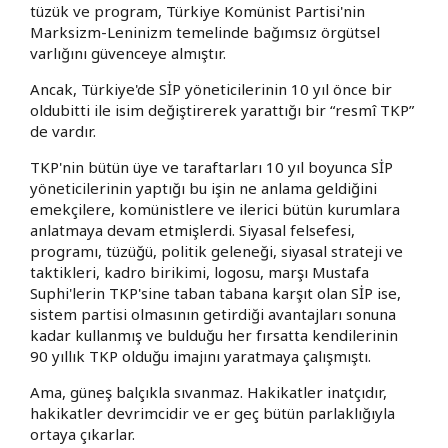
tüzük ve program, Türkiye Komünist Partisi'nin
Marksizm-Leninizm temelinde bağımsız örgütsel
varlığını güvenceye almıştır.
Ancak, Türkiye'de SİP yöneticilerinin 10 yıl önce bir
oldubitti ile isim değiştirerek yarattığı bir “resmî TKP”
de vardır.
TKP'nin bütün üye ve taraftarları 10 yıl boyunca SİP
yöneticilerinin yaptığı bu işin ne anlama geldiğini
emekçilere, komünistlere ve ilerici bütün kurumlara
anlatmaya devam etmişlerdi. Siyasal felsefesi,
programı, tüzüğü, politik geleneği, siyasal strateji ve
taktikleri, kadro birikimi, logosu, marşı Mustafa
Suphi'lerin TKP'sine taban tabana karşıt olan SİP ise,
sistem partisi olmasının getirdiği avantajları sonuna
kadar kullanmış ve bulduğu her fırsatta kendilerinin
90 yıllık TKP olduğu imajını yaratmaya çalışmıştı.
Ama, güneş balçıkla sıvanmaz. Hakikatler inatçıdır,
hakikatler devrimcidir ve er geç bütün parlaklığıyla
ortaya çıkarlar.