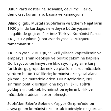
Bütün Parti dostlarına; sosyalist, devrimci, ilerici,
demokrat kurumlara; basına ve kamuoyuna,
Bilindiği gibi, Mustafa Suphi'lerin ve Ethem Nejat'ların
1920 yılında kurduğu, neredeyse bütün yaşamını
illegalitede geçiren Partimiz Türkiye Komünist Partisi
TKP, 2012 yılının Şubat ayında yasal kuruluşunu
tamamlamıştır.
TKP'nin yasal kuruluşu, 1980'li yıllarda kapitalizmin ve
emperyalizmin ideolojik ve politik çekimine kapılan
Gorbaçovcu teslimiyet ve likidasyon çizgisine karşı
farklı dergi, grup, dernek ve platformlarda mücadele
yürüten bütün TKP'lilerin; komünistlerin yasal alana
çıkması için mücadele eden TBKP üyelerinin; işçi
sınıfının politik birliğini öne koyan TİP'li, TSİP'li
yoldaşların; tek tek komünist bireylerin birlik ve
mücadele iradesinin eseri olmuştur.
Suphi'den Bilen'e Gelenek Yaşıyor Girişimi'nde bir
araya gelen komünistlerin ortak iradesiyle oluşturulan