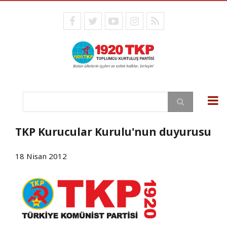
Ana
içeriğe
facebook
twitter
youtube
instagram
RSS
atla
Ara
TKP Kurucular Kurulu'nun duyurusu
18 Nisan 2012