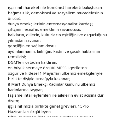
işçi sınıfı hareketi ile komünist hareketi buluşturan;
bağımsızlık, demokrasi ve sosyalizm mücadelesinin
öncüsü;
dünya emekçilerinin enternasyonalist kardeşi;
çiftçinin, esnafın, emeklinin savunucusu;
halkların, dillerin, kültürlerin eşitliğini ve özgürlüğünü
yılmadan savunan;
gençliğin en sağlam dostu;
aydınlanmanın, laikliğin, kadın ve çocuk haklarının
temsilcisi;
DGM'leri ortadan kaldıran;
en büyük sermaye örgütü MESS'i gerileten;
özgür ve kitlesel 1 Mayıs'ları ülkemiz emekçileriyle
birlikte dişiyle tırnağıyla kazanan;
8 Mart Dünya Emekçi Kadınlar Günü'nü ülkemiz
kadınlarına taşıyan;
faşizme ihtar eylemleri ile ailelerin evlat acısına dur
diyen;
işçi sınıfımızla birlikte genel grevleri, 15-16
Haziran'ları örgütleyen;
DİSK ve Maden-İş'te Kemal Türkler ile birlikte