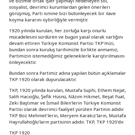
ve bizimle ortak işler yapmayı hedefleyen sol,
sosyalist, devrimci kurumlardan gelen önerileri
görüşmüş, Parti ismine bizi bütünleyecek bir ilave
koyma kararını oybirliğiyle vermiştir.
1920 yılında kurulan, her zorluğa karşı onurlu
mücadelesini sürdüren ve bugün yasal olarak varlığını
devam ettiren Türkiye Komünist Partisi TKP'mizi,
bundan sonra kuruluş tarihimizle birlikte anmamız,
Partimizin istemediğimiz geleneklerle karıştırılmasını
önleyecektir.
Bundan sonra Partimiz adına yapılan bütün açıklamalar
TKP 1920 olarak duyurulacaktır.
TKP, 1920 yılında kurulan, Mustafa Suphi, Ethem Nejat,
Salih Hacıoğlu, Şefik Hüsnü, Nâzım Hikmet, Reşat Fuat,
Zeki Baştımar ve İsmail Bilen'lerin Türkiye Komünist
Partisi olarak devrimci faaliyet yürüten Partinin adıdır.
TKP Boz Mehmet'lerin, Meryem Karakız'ların, Mustafa
Hayrullahoğlu'ların partisinin adıdır. TKP, TKP 1920'dir.
TKP 1920