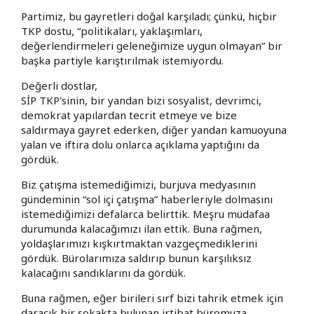
Partimiz, bu gayretleri doğal karşıladı; çünkü, hiçbir
TKP dostu, “politikaları, yaklaşımları,
değerlendirmeleri geleneğimize uygun olmayan” bir
başka partiyle karıştırılmak istemiyordu.
Değerli dostlar,
SİP TKP'sinin, bir yandan bizi sosyalist, devrimci,
demokrat yapılardan tecrit etmeye ve bize
saldırmaya gayret ederken, diğer yandan kamuoyuna
yalan ve iftira dolu onlarca açıklama yaptığını da
gördük.
Biz çatışma istemediğimizi, burjuva medyasının
gündeminin “sol içi çatışma” haberleriyle dolmasını
istemediğimizi defalarca belirttik. Meşru müdafaa
durumunda kalacağımızı ilan ettik. Buna rağmen,
yoldaşlarımızı kışkırtmaktan vazgeçmediklerini
gördük. Bürolarımıza saldırıp bunun karşılıksız
kalacağını sandıklarını da gördük.
Buna rağmen, eğer birileri sırf bizi tahrik etmek için
daracık bir sokakta bulunan irtibat büromuza