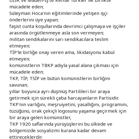
mücadele eden;
Süleyman Hoca'nın eğitimlerinde yetişen işçi
önderlerini üye yapan;
faşist cunta koşullarında devrimci çalışmaya ve işçiler
arasında örgütlenmeye asla son vermeyen;
militan sendikalarını sarı sendikacılara teslim
etmeyen;
TİP'le birliğe onay veren ama, likidasyonu kabul
etmeyen;
komünistlerin TBKP adıyla yasal alana çıkması için
mücadele eden;
TKP, TİP, TSİP ve bütün komünistlerin birliğini
savunan;
yıllar boyunca ayrı düşmüş Partilileri bir araya
getirmek için sürekli çaba harcayanların Partisidir.
TKP'nin varlığını, meşruiyetini, yasallığını, programını,
tüzüğünü, orak çekiçli logosunu yaşama geçirmek için
bir araya gelen komünistler,
TKP 1920 saflarında yürüyüşlerini bu ülkede ve
bölgemizde sosyalizmi kurana kadar devam
ettireceklerdir.