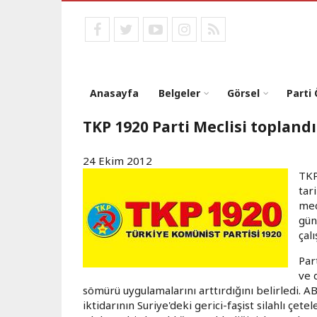
Ana
içeriğe
facebook
twitter
youtube
instagram
RSS
atla
Anasayfa
Belgeler
Görsel
Parti
TKP 1920 Parti Meclisi toplandı
24 Ekim 2012
TKP
tar
mec
gün
çal
Par
ve 
sömürü uygulamalarını arttırdığını belirledi. 
iktidarının Suriye'deki gerici-faşist silahlı ç