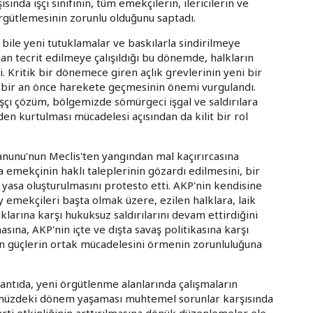
sında işçi sınıfının, tüm emekçilerin, ilericilerin ve
örgütlemesinin zorunlu olduğunu saptadı.
bile yeni tutuklamalar ve baskılarla sindirilmeye
dan tecrit edilmeye çalışıldığı bu dönemde, halkların
. Kritik bir dönemece giren açlık grevlerinin yeni bir
 bir an önce harekete geçmesinin önemi vurgulandı.
ışçı çözüm, bölgemizde sömürgeci işgal ve saldırılara
n kurtulması mücadelesi açısından da kilit bir rol
 Kanunu'nun Meclis'ten yangından mal kaçırırcasına
a emekçinin haklı taleplerinin gözardı edilmesini, bir
yasa oluşturulmasını protesto etti. AKP'nin kendisine
öy emekçileri başta olmak üzere, ezilen halklara, laik
uklarına karşı hukuksuz saldırılarını devam ettirdiğini
sına, AKP'nin içte ve dışta savaş politikasına karşı
ün güçlerin ortak mücadelesini örmenin zorunluluğuna
plantıda, yeni örgütlenme alanlarında çalışmaların
önümüzdeki dönem yaşaması muhtemel sorunlar karşısında
arti etkinliğinin arttırılmasına dönük düzenlemeler ele