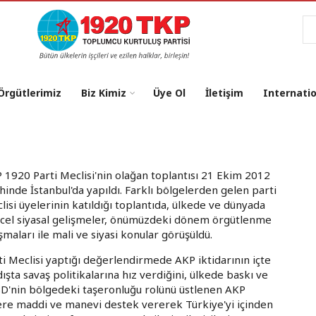
Ar
 Örgütlerimiz
Biz Kimiz
Üye Ol
İletişim
Internati
 1920 Parti Meclisi'nin olağan toplantısı 21 Ekim 2012
ihinde İstanbul'da yapıldı. Farklı bölgelerden gelen parti
lisi üyelerinin katıldığı toplantıda, ülkede ve dünyada
cel siyasal gelişmeler, önümüzdeki dönem örgütlenme
ışmaları ile mali ve siyasi konular görüşüldü.
ti Meclisi yaptığı değerlendirmede AKP iktidarının içte
dışta savaş politikalarına hız verdiğini, ülkede baskı ve
ABD'nin bölgedeki taşeronluğu rolünü üstlenen AKP
etelere maddi ve manevi destek vererek Türkiye'yi içinden