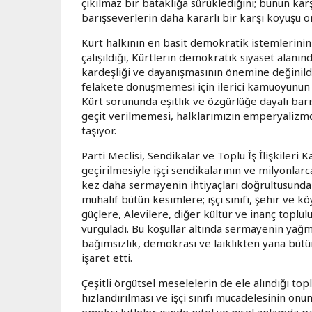
çıkılmaz bir bataklığa sürüklediğini; bunun karşı
barışseverlerin daha kararlı bir karşı koyuşu 
Kürt halkının en basit demokratik istemlerinin 
çalışıldığı, Kürtlerin demokratik siyaset alanın
kardeşliği ve dayanışmasının önemine değinildi
felakete dönüşmemesi için ilerici kamuoyunun
Kürt sorununda eşitlik ve özgürlüğe dayalı bar
geçit verilmemesi, halklarımızın emperyalizmde
taşıyor.
Parti Meclisi, Sendikalar ve Toplu İş İlişkileri
geçirilmesiyle işçi sendikalarının ve milyonlarc
kez daha sermayenin ihtiyaçları doğrultusunda 
muhalif bütün kesimlere; işçi sınıfı, şehir ve k
güçlere, Alevilere, diğer kültür ve inanç toplul
vurguladı. Bu koşullar altında sermayenin yağma
bağımsızlık, demokrasi ve laiklikten yana büt
işaret etti.
Çeşitli örgütsel meselelerin de ele alındığı to
hızlandırılması ve işçi sınıfı mücadelesinin 
emekçi kitleler içinde nitel ve nicel anlamda p