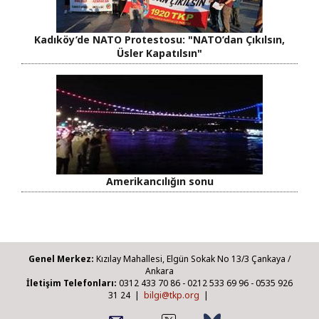
Kadıköy’de NATO Protestosu: "NATO’dan Çıkılsın,
Üsler Kapatılsın"
Amerikancılığın sonu
Genel Merkez:
Kızılay Mahallesi, Elgün Sokak No 13/3 Çankaya /
Ankara
İletişim Telefonları:
0312 433 70 86 - 0212 533 69 96 - 0535 926
31 24 |
bilgi@tkp.org
|