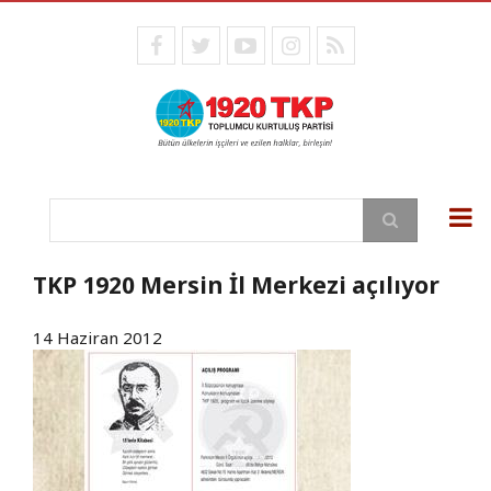
Ana
içeriğe
facebook
twitter
youtube
instagram
RSS
atla
Ara
TKP 1920 Mersin İl Merkezi açılıyor
14 Haziran 2012