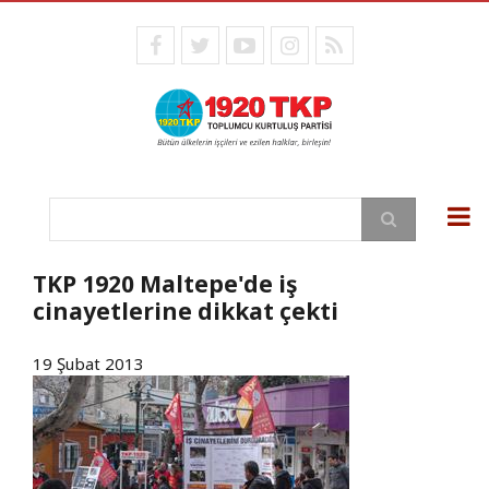
Ana
içeriğe
facebook
twitter
youtube
instagram
RSS
atla
Ara
TKP 1920 Maltepe'de iş
cinayetlerine dikkat çekti
19 Şubat 2013