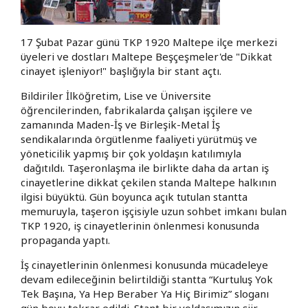
17 Şubat Pazar günü TKP 1920 Maltepe ilçe merkezi
üyeleri ve dostları Maltepe Beşçeşmeler'de "Dikkat
cinayet işleniyor!" başlığıyla bir stant açtı.
Bildiriler İlköğretim, Lise ve Üniversite
öğrencilerinden, fabrikalarda çalışan işçilere ve
zamanında Maden-İş ve Birleşik-Metal İş
sendikalarında örgütlenme faaliyeti yürütmüş ve
yöneticilik yapmış bir çok yoldaşın katılımıyla
dağıtıldı. Taşeronlaşma ile birlikte daha da artan iş
cinayetlerine dikkat çekilen standa Maltepe halkının
ilgisi büyüktü. Gün boyunca açık tutulan stantta
memuruyla, taşeron işçisiyle uzun sohbet imkanı bulan
TKP 1920, iş cinayetlerinin önlenmesi konusunda
propaganda yaptı.
İş cinayetlerinin önlenmesi konusunda mücadeleye
devam edileceğinin belirtildiği stantta “Kurtuluş Yok
Tek Başına, Ya Hep Beraber Ya Hiç Birimiz” sloganı
gün boyu tekrar edildi. Stant bir yoldaşımızın şiir