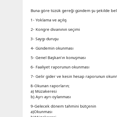
Buna göre tüzük gereği gündem şu şekilde beli
1- Yoklama ve açılış
2- Kongre divanının seçimi
3- Saygı duruşu
4- Gündemin okunması
5- Genel Başkan’ın konuşması
6- Faaliyet raporunun okunması
7- Gelir gider ve kesin hesap raporunun okun
8-Okunan raporların;
a) Müzakeresi
b) Ayrı ayrı oylanması
9-Gelecek dönem tahmini bütçenin
a)Okunması
b)Müzakeresi