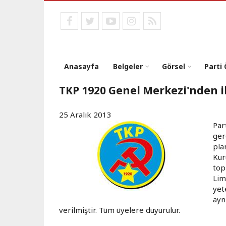
Ana
içeriğe
facebook
twitter
youtube
instagram
RSS
atla
Anasayfa
Belgeler
Görsel
Parti
TKP 1920 Genel Merkezi'nden 
25 Aralık 2013
Par
ger
pla
Kur
top
Lim
yet
ayn
verilmiştir. Tüm üyelere duyurulur.