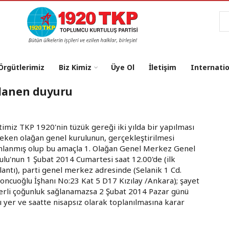
Ar
 Örgütlerimiz
Biz Kimiz
Üye Ol
İletişim
Internati
ilanen duyuru
timiz TKP 1920'nin tüzük gereği iki yılda bir yapılması
eken olağan genel kurulunun, gerçekleştirilmesi
nlanmış olup bu amaçla 1. Olağan Genel Merkez Genel
ulu'nun 1 Şubat 2014 Cumartesi saat 12.00'de (ilk
lantı), parti genel merkez adresinde (Selanik 1 Cd.
oncuoğlu İşhanı No:23 Kat 5 D17 Kızılay /Ankara); şayet
erli çoğunluk sağlanamazsa 2 Şubat 2014 Pazar günü
ı yer ve saatte nisapsız olarak toplanılmasına karar