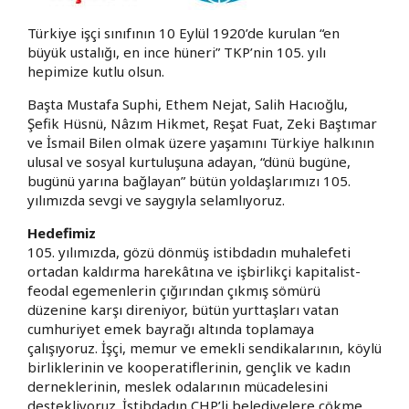
Türkiye işçi sınıfının 10 Eylül 1920’de kurulan “en
büyük ustalığı, en ince hüneri” TKP’nin 105. yılı
hepimize kutlu olsun.
Başta Mustafa Suphi, Ethem Nejat, Salih Hacıoğlu,
Şefik Hüsnü, Nâzım Hikmet, Reşat Fuat, Zeki Baştımar
ve İsmail Bilen olmak üzere yaşamını Türkiye halkının
ulusal ve sosyal kurtuluşuna adayan, “dünü bugüne,
bugünü yarına bağlayan” bütün yoldaşlarımızı 105.
yılımızda sevgi ve saygıyla selamlıyoruz.
Hedefimiz
105. yılımızda, gözü dönmüş istibdadın muhalefeti
ortadan kaldırma harekâtına ve işbirlikçi kapitalist-
feodal egemenlerin çığırından çıkmış sömürü
düzenine karşı direniyor, bütün yurttaşları vatan
cumhuriyet emek bayrağı altında toplamaya
çalışıyoruz. İşçi, memur ve emekli sendikalarının, köylü
birliklerinin ve kooperatiflerinin, gençlik ve kadın
derneklerinin, meslek odalarının mücadelesini
destekliyoruz. İstibdadın CHP’li belediyelere çökme,