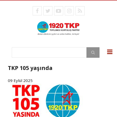
Ana
içeriğe
facebook
twitter
youtube
instagram
RSS
atla
Ara
TKP 105 yaşında
09 Eylül 2025