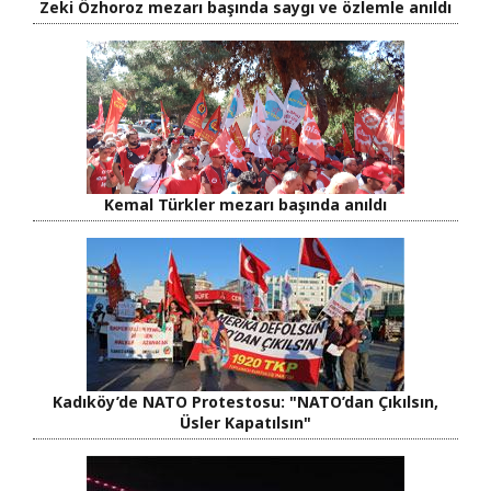
Zeki Özhoroz mezarı başında saygı ve özlemle anıldı
Kemal Türkler mezarı başında anıldı
Kadıköy’de NATO Protestosu: "NATO’dan Çıkılsın,
Üsler Kapatılsın"