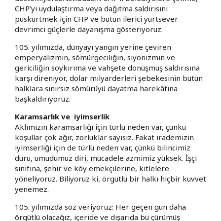
CHP’yi uydulaştırma veya dağıtma saldırısını
püskürtmek için CHP ve bütün ilerici yurtsever
devrimci güçlerle dayanışma gösteriyoruz.
105. yılımızda, dünyayı yangın yerine çeviren
emperyalizmin, sömürgeciliğin, siyonizmin ve
gericiliğin soykırıma ve vahşete dönüşmüş saldırısına
karşı direniyor, dolar milyarderleri şebekesinin bütün
halklara sınırsız sömürüyü dayatma harekâtına
başkaldırıyoruz.
Karamsarlık ve iyimserlik
Aklımızın karamsarlığı için türlü neden var, çünkü
koşullar çok ağır, zorluklar sayısız. Fakat irademizin
iyimserliği için de türlü neden var, çünkü bilincimiz
duru, umudumuz diri, mücadele azmimiz yüksek. İşçi
sınıfına, şehir ve köy emekçilerine, kitlelere
yöneliyoruz. Biliyoruz ki, örgütlü bir halkı hiçbir kuvvet
yenemez.
105. yılımızda söz veriyoruz: Her geçen gün daha
örgütlü olacağız, içeride ve dışarıda bu çürümüş