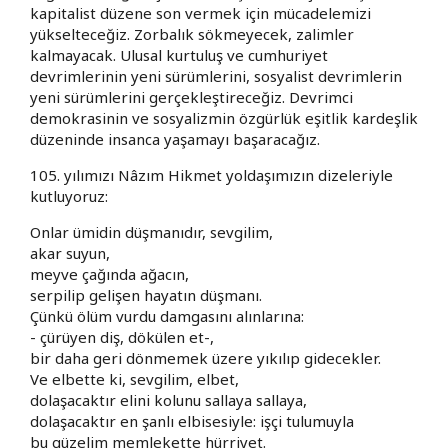
kapitalist düzene son vermek için mücadelemizi
yükselteceğiz. Zorbalık sökmeyecek, zalimler
kalmayacak. Ulusal kurtuluş ve cumhuriyet
devrimlerinin yeni sürümlerini, sosyalist devrimlerin
yeni sürümlerini gerçekleştireceğiz. Devrimci
demokrasinin ve sosyalizmin özgürlük eşitlik kardeşlik
düzeninde insanca yaşamayı başaracağız.
105. yılımızı Nâzım Hikmet yoldaşımızın dizeleriyle
kutluyoruz:
Onlar ümidin düşmanıdır, sevgilim,
akar suyun,
meyve çağında ağacın,
serpilip gelişen hayatın düşmanı.
Çünkü ölüm vurdu damgasını alınlarına:
- çürüyen diş, dökülen et-,
bir daha geri dönmemek üzere yıkılıp gidecekler.
Ve elbette ki, sevgilim, elbet,
dolaşacaktır elini kolunu sallaya sallaya,
dolaşacaktır en şanlı elbisesiyle: işçi tulumuyla
bu güzelim memlekette hürriyet.