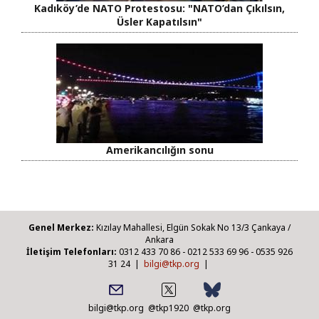
Kadıköy’de NATO Protestosu: "NATO’dan Çıkılsın,
Üsler Kapatılsın"
Amerikancılığın sonu
Genel Merkez:
Kızılay Mahallesi, Elgün Sokak No 13/3 Çankaya /
Ankara
İletişim Telefonları:
0312 433 70 86 - 0212 533 69 96 - 0535 926
31 24 |
bilgi@tkp.org
|
bilgi@tkp.org
@tkp1920
@tkp.org