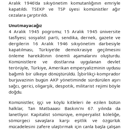
Aralık 1946’da sıkıyönetim komutanlığının emriyle
kapatıldı. TSEKP ve TSP üyesi komünistler ağır
cezalara çarptırıldı.
Unutmayacağız
4 Aralık 1945 pogromu; 15 Aralık 1945 üniversite
tasfiyesi; sosyalist parti, sendika, dernek, gazete ve
dergilerin 16 Aralık 1946 sıkıyönetim darbesiyle
kapatılması, Türkiye’de demokrasiye geçilmesini
önleme harekâtının önemli aşamalarını oluşturdu.
Komünistlere ve dostlarına uygulanan devlet
terörüyle, Türkiye, Amerikan emperyalizminin uydusu
bağımlı bir ülkeye dönüştürüldü. İşbirlikçi-komprador
burjuvazinin bugün AKP yönetiminde sürdürülen aşırı
sağcı, gerici, oligarşik, despotik, militarist rejimi böyle
doğdu.
Komünistler, işçi ve köylü kitleleri ile ezilen bütün
halklar, Tan Matbaaası Baskını'nı 67. yılında da
lanetliyor. Kapitalist sömürüye, emperyalist köleliğe,
sömürgeci savaşlara karşı eşitlik ve özgürlük
mücadelesini zafere ulaştırmak için canla başla çalışan