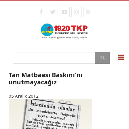
Ana
içeriğe
facebook
twitter
youtube
instagram
RSS
atla
Ara
Tan Matbaası Baskını'nı
unutmayacağız
05 Aralık 2012