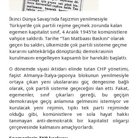
İkinci Dünya Savaşı'nda faşizmin yenilmesiyle
Türkiye'de çok partili rejime geçmek zorunda kalan
egemen kapitalist sınıf, 4 Aralık 1945'te komünistlere
vahşice saldırdı. Tarihe “Tan Matbaası Baskını” olarak
geçen bu saldırı, ülkemizde çok partili sisteme geçme
kararını sahtekârlığa dönüştürdü; demokrasinin
kurulmasını engelleyen kapsamlı bir harekâtı başlattı.
O dönemde siyasi iktidarı elinde tutan CHP yönetimi,
faşist Almanya-İtalya-Japonya blokunun yenilmesiyle
ortaya çıkan yeni uluslararası güç dengesine bağlı
olarak, çok partili sisteme geçeceğini ilan etti. Fakat,
egemenler, sınıf çıkarları gereği, bu geçişin
demokrasiye geçiş anlamına gelmesini istemiyor ve
kurulacak yeni rejimin, tıpkı tek parti rejiminde
olduğu gibi, komünistlere ve sola hayat hakkı
tanımayan anti-demokratik bir kapitalist oligarşi
çerçevesinde kalmasını amaçlıyorlardı.
Egemenlerin TKP korkusu