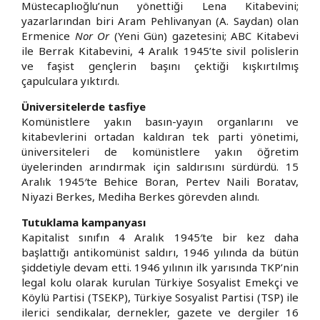
Müstecaplıoğlu’nun yönettiği Lena Kitabevini;
yazarlarından biri Aram Pehlivanyan (A. Saydan) olan
Ermenice
Nor Or
(Yeni Gün) gazetesini; ABC Kitabevi
ile Berrak Kitabevini, 4 Aralık 1945’te sivil polislerin
ve faşist gençlerin başını çektiği kışkırtılmış
çapulculara yıktırdı.
Üniversitelerde tasfiye
Komünistlere yakın basın-yayın organlarını ve
kitabevlerini ortadan kaldıran tek parti yönetimi,
üniversiteleri de komünistlere yakın öğretim
üyelerinden arındırmak için saldırısını sürdürdü. 15
Aralık 1945′te Behice Boran, Pertev Naili Boratav,
Niyazi Berkes, Mediha Berkes görevden alındı.
Tutuklama kampanyası
Kapitalist sınıfın 4 Aralık 1945′te bir kez daha
başlattığı antikomünist saldırı, 1946 yılında da bütün
şiddetiyle devam etti. 1946 yılının ilk yarısında TKP’nin
legal kolu olarak kurulan Türkiye Sosyalist Emekçi ve
Köylü Partisi (TSEKP), Türkiye Sosyalist Partisi (TSP) ile
ilerici sendikalar, dernekler, gazete ve dergiler 16