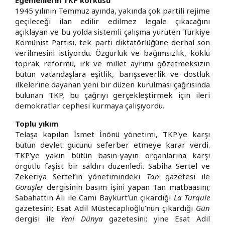
1945 yılının Temmuz ayında, yakında çok partili rejime
geçileceği ilan edilir edilmez legale çıkacağını
açıklayan ve bu yolda sistemli çalışma yürüten Türkiye
Komünist Partisi, tek parti diktatörlüğüne derhal son
verilmesini istiyordu. Özgürlük ve bağımsızlık, köklü
toprak reformu, ırk ve millet ayrımı gözetmeksizin
bütün vatandaşlara eşitlik, barışseverlik ve dostluk
ilkelerine dayanan yeni bir düzen kurulması çağrısında
bulunan TKP, bu çağrıyı gerçekleştirmek için ileri
demokratlar cephesi kurmaya çalışıyordu.
Toplu yıkım
Telaşa kapılan İsmet İnönü yönetimi, TKP'ye karşı
bütün devlet gücünü seferber etmeye karar verdi.
TKP’ye yakın bütün basın-yayın organlarına karşı
örgütlü faşist bir saldırı düzenledi. Sabiha Sertel ve
Zekeriya Sertel’in yönetimindeki
Tan
gazetesi ile
Görüşler
dergisinin basım işini yapan Tan matbaasını;
Sabahattin Ali ile Cami Baykurt’un çıkardığı
La Turquie
gazetesini; Esat Adil Müstecaplıoğlu’nun çıkardığı
Gün
dergisi ile
Yeni Dünya
gazetesini; yine Esat Adil