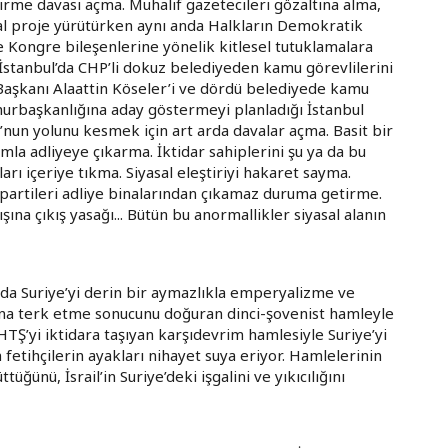
rme davası açma. Muhalif gazetecileri gözaltına alma,
sal proje yürütürken aynı anda Halkların Demokratik
e Kongre bileşenlerine yönelik kitlesel tutuklamalara
stanbul’da CHP’li dokuz belediyeden kamu görevlilerini
Başkanı Alaattin Köseler’i ve dördü belediyede kamu
mhurbaşkanlığına aday göstermeyi planladığı İstanbul
un yolunu kesmek için art arda davalar açma. Basit bir
ımla adliyeye çıkarma. İktidar sahiplerini şu ya da bu
rı içeriye tıkma. Siyasal eleştiriyi hakaret sayma.
partileri adliye binalarından çıkamaz duruma getirme.
ışına çıkış yasağı... Bütün bu anormallikler siyasal alanın
ikada Suriye’yi derin bir aymazlıkla emperyalizme ve
fına terk etme sonucunu doğuran dinci-şovenist hamleyle
 HTŞ’yi iktidara taşıyan karşıdevrim hamlesiyle Suriye’yi
 fetihçilerin ayakları nihayet suya eriyor. Hamlelerinin
üğünü, İsrail’in Suriye’deki işgalini ve yıkıcılığını