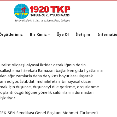
Ar
 Örgütlerimiz
Biz Kimiz
Üye Ol
İletişim
Internati
italist oligarşi-siyasal iktidar ortaklığının derin
sullaştırma hârekatı Ramazan başlarken gıda fiyatlarına
ılan ağır zamlarla daha da yıkıcı boyutlara ulaşarak
am ediyor. İstibdat, muhalefetsiz bir siyasal düzen
mak için düşünce, düşünceyi dile getirme, örgütlenme
toplantı özgürlüğüne yönelik saldırılarını durmadan
işletiyor.
RTEK-SEN Sendikası Genel Başkanı Mehmet Türkmen’i