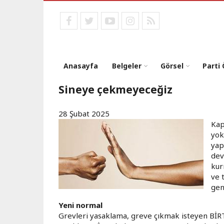
Ana
içeriğe
facebook
twitter
youtube
instagram
RSS
atla
Anasayfa
Belgeler
Görsel
Parti
Sineye çekmeyeceğiz
28 Şubat 2025
Kap
yok
yap
dev
kur
ve 
gen
Yeni normal
Grevleri yasaklama, greve çıkmak isteyen Bİ