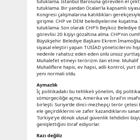
tutuklama. İstanbul Barosuna görevden el çekti
tutuklama. Bir yandan Öcalan’la kapsamlı siya
Kongresi çalışmalarına katıldıkları gerekçesiyl
girişme. CHP ve DEM belediyelerine kuşatma. İ
tutuklama. Son olarak CHP’li Beykoz Belediye 
görevlisi 20 kişiyi gözaltına alma. CHP’nin cu
Büyükşehir Belediye Başkanı Ekrem İmamoğlu’n
siyasal eleştiri yapan TÜSİAD yöneticilerini hış
nedenle rahatsız eden eden ünlü ünsüz yurttaşla
Muhalefet etmeyi terörizm ilan etme. Muhalif 
Muhaliflere hapis, ev hapsi, adli kontrol, yurt d
yeni normali oldu.
Aymazlık
İç politikadaki bu tehlikeli yönelim, dış polit
sömürgeciliğe açma, Amerika ve İsrail’in insa
birleşti. Suriye’de dinci-mezhepçi terör çetesi
ele geçirdiklerini ve zafer kazandıklarını sanan
Türkiye’ye dönük ulusal güvenlik tehdidini büyütt
genişlettiğini itiraf ediyorlar.
Razı değiliz