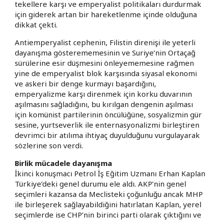
tekellere karşı ve emperyalist politikaları durdurmak
için giderek artan bir hareketlenme içinde olduğuna
dikkat çekti.
Antiemperyalist cephenin, Filistin direnişi ile yeterli
dayanışma gösterememesinin ve Suriye’nin Ortaçağ
sürülerine esir düşmesini önleyememesine rağmen
yine de emperyalist blok karşısında siyasal ekonomi
ve askeri bir denge kurmayı başardığını,
emperyalizme karşı direnmek için korku duvarının
aşılmasını sağladığını, bu kırılgan dengenin aşılması
için komünist partilerinin öncülüğüne, sosyalizmin gür
sesine, yurtseverlik ile enternasyonalizmi birleştiren
devrimci bir atılıma ihtiyaç duyulduğunu vurgulayarak
sözlerine son verdi.
Birlik mücadele dayanışma
İkinci konuşmacı Petrol İş Eğitim Uzmanı Erhan Kaplan
Türkiye’deki genel durumu ele aldı. AKP’nin genel
seçimleri kazansa da Meclisteki çoğunluğu ancak MHP
ile birleşerek sağlayabildiğini hatırlatan Kaplan, yerel
seçimlerde ise CHP’nin birinci parti olarak çıktığını ve