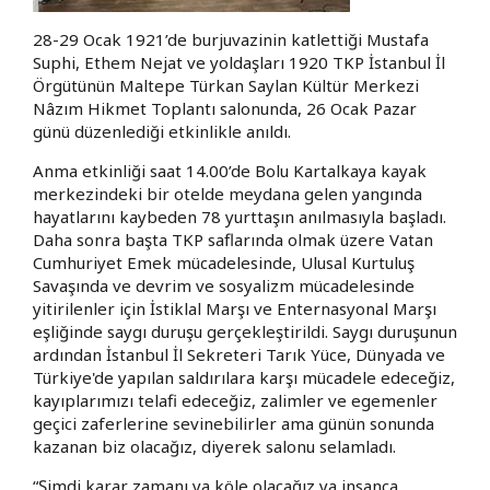
28-29 Ocak 1921’de burjuvazinin katlettiği Mustafa
Suphi, Ethem Nejat ve yoldaşları 1920 TKP İstanbul İl
Örgütünün Maltepe Türkan Saylan Kültür Merkezi
Nâzım Hikmet Toplantı salonunda, 26 Ocak Pazar
günü düzenlediği etkinlikle anıldı.
Anma etkinliği saat 14.00’de Bolu Kartalkaya kayak
merkezindeki bir otelde meydana gelen yangında
hayatlarını kaybeden 78 yurttaşın anılmasıyla başladı.
Daha sonra başta TKP saflarında olmak üzere Vatan
Cumhuriyet Emek mücadelesinde, Ulusal Kurtuluş
Savaşında ve devrim ve sosyalizm mücadelesinde
yitirilenler için İstiklal Marşı ve Enternasyonal Marşı
eşliğinde saygı duruşu gerçekleştirildi. Saygı duruşunun
ardından İstanbul İl Sekreteri Tarık Yüce, Dünyada ve
Türkiye'de yapılan saldırılara karşı mücadele edeceğiz,
kayıplarımızı telafi edeceğiz, zalimler ve egemenler
geçici zaferlerine sevinebilirler ama günün sonunda
kazanan biz olacağız, diyerek salonu selamladı.
“Şimdi karar zamanı ya köle olacağız ya insanca