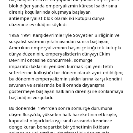
blok diğer yanda emperyalizmin küresel saldırısına
direniş koşullarında oluşmaya başlayan
antiemperyalist blok olarak iki kutuplu dünya
düzenine evrildiğini söyledi.
1989 1991 Karşıdevrimleriyle Sovyetler Birliğinin ve
sosyalist sistemin yıkılmasından sonra başlayan,
Amerikan emperyalizminin başını çektiği tek kutuplu
dünya düzeninin, emperyalistlerin dünyayı Ekim
Devrimi öncesine döndürmek, sömürge
imparatorluklarını yeniden kurmak için yeni fetih
seferlerine kalkıştığı bir dönem olarak ayırt edildiğini;
bu dönemin emperyalizmin saldırılarına karşı kendini
savunan ve aralarında belli oranda dayanışma
göstermeye başlayan halkların direnişi ile sonlanmaya
başladığını vurguladı.
Bu dönemde; 1991’den sonra sömürge durumuna
düşen Rusya’da, yükselen halk hareketinin etkisiyle,
kapitalist oligarklarla işçi sınıfı arasında kendince
denge kuran bonapartist bir yönetimin iktidara
gelmesine yol açtığını, devrimsel bir dönüşümle