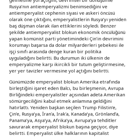
Rusya’nın antiemperyalizmi benimsediğini ve
antiemperyalist cephenin siyasi ve askeri öncüsü
olarak öne çıktığını, emperyalistlerin Rusya’yı yeniden
baş düşman olarak ilan ettiklerini söyledi. Benzer
şekilde antiemperyalist blokun ekonomik öncülüğünü
yapan komünist parti yönetimindeki Çin’in devrimini
korumayı başarsa da dolar milyarderleri şebekesi ile
işçi sınıfı arasında denge kuran bir politika
uyguladığını belirtti. Bu durumun iki ülkenin de
emperyalizme karşı ikircikli bir tutum geliştirmesine,
yer yer tavizler vermesine yol açtığını belirtti.
Günümüzde emperyalist blokun Amerika etrafında
birleştiğini işaret eden Balcı, bu birleşmenin, Avrupa
Birliğindeki emperyalistler açısından adeta Amerikan
sömürgeciliğini kabul etmek anlamına geldiğini
hatırlattı. Yeniden başkan seçilen Trump Filistin’e,
Çin’e, Rusya’ya, İran’a, Irak’a, Kanada’ya, Grönland’a,
Panama’ya, Asya’ya, Afrika’ya, Avrupa’ya tehditler
savurarak emperyalist blokun başına geçiyor, diye
belirtti. Emperyalist ülke halklarının kapitalist