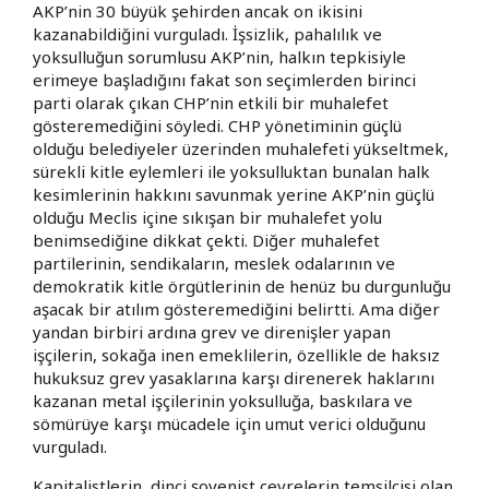
AKP’nin 30 büyük şehirden ancak on ikisini
kazanabildiğini vurguladı. İşsizlik, pahalılık ve
yoksulluğun sorumlusu AKP’nin, halkın tepkisiyle
erimeye başladığını fakat son seçimlerden birinci
parti olarak çıkan CHP’nin etkili bir muhalefet
gösteremediğini söyledi. CHP yönetiminin güçlü
olduğu belediyeler üzerinden muhalefeti yükseltmek,
sürekli kitle eylemleri ile yoksulluktan bunalan halk
kesimlerinin hakkını savunmak yerine AKP’nin güçlü
olduğu Meclis içine sıkışan bir muhalefet yolu
benimsediğine dikkat çekti. Diğer muhalefet
partilerinin, sendikaların, meslek odalarının ve
demokratik kitle örgütlerinin de henüz bu durgunluğu
aşacak bir atılım gösteremediğini belirtti. Ama diğer
yandan birbiri ardına grev ve direnişler yapan
işçilerin, sokağa inen emeklilerin, özellikle de haksız
hukuksuz grev yasaklarına karşı direnerek haklarını
kazanan metal işçilerinin yoksulluğa, baskılara ve
sömürüye karşı mücadele için umut verici olduğunu
vurguladı.
Kapitalistlerin, dinci şovenist çevrelerin temsilcisi olan