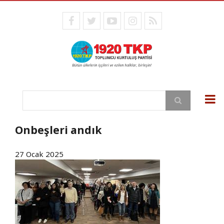
Ana
içeriğe
facebook
twitter
youtube
instagram
RSS
atla
Ara
Onbeşleri andık
27 Ocak 2025