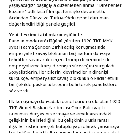
yaşayacağız” başlığıyla düzenlenen anma, "Direnenler
kazanır" adlı kısa film gösterisiyle devam etti.
Ardından Dünya ve Türkiye’deki genel durumun
değerlendirildiği panele geçildi.
Yeni devrimci atılımların eşiğinde
Panelin moderatörlüğünü yürüten 1920 TKP MYK
üyesi Fatma Şenden Zırhlı açılış konuşmasında
emperyalist savaş blokunun başına tüm dünyaya
tehditler savurarak geçen Trump döneminde de
emperyalizme karşı direnişin süreceğini vurguladı.
Sosyalistlerin, ilericilerin, devrimcilerin direnişi
sürdükçe, emperyalist savaş blokunun o kadar etkili
bir şekilde püskürtüleceğini belirterek panelistlere
söz verdi.
İlk konuşmayı dünyadaki genel durumu ele alan 1920
TKP Genel Başkan Yardımcısı Onur Balcı yaptı.
Günümüz dünyasını sermaye ve emek arasındaki
çelişkinin belirlediğini, bu çelişkinin uluslararası
ilişkiler sistemine çok kutuplu yapı olarak yansımaya
başladığını belirtti. Bu yapının bir yanda emperyalist