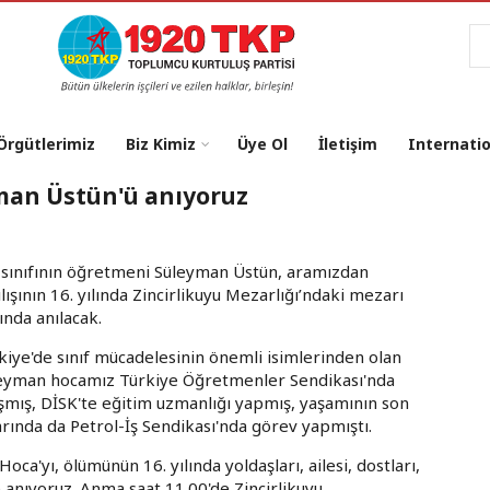
Ar
 Örgütlerimiz
Biz Kimiz
Üye Ol
İletişim
Internati
yman Üstün'ü anıyoruz
i sınıfının öğretmeni Süleyman Üstün, aramızdan
ılışının 16. yılında Zincirlikuyu Mezarlığı’ndaki mezarı
ında anılacak.
kiye'de sınıf mücadelesinin önemli isimlerinden olan
eyman hocamız Türkiye Öğretmenler Sendikası'nda
ışmış, DİSK'te eğitim uzmanlığı yapmış, yaşamının son
larında da Petrol-İş Sendikası'nda görev yapmıştı.
a'yı, ölümünün 16. yılında yoldaşları, ailesi, dostları,
e anıyoruz. Anma saat 11.00'de Zincirlikuyu