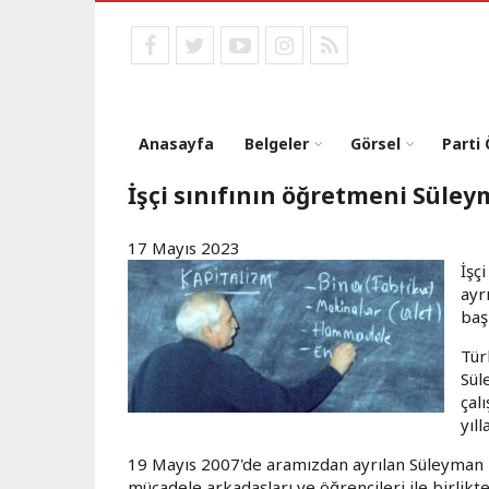
Ana
içeriğe
facebook
twitter
youtube
instagram
RSS
atla
Anasayfa
Belgeler
Görsel
Parti
İşçi sınıfının öğretmeni Süle
17 Mayıs 2023
İşç
ayr
baş
Tür
Sül
çal
yıl
19 Mayıs 2007'de aramızdan ayrılan Süleyman Hoc
mücadele arkadaşları ve öğrencileri ile birlikt