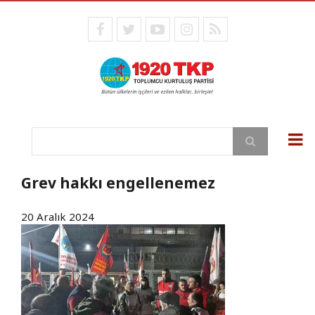
Ana
içeriğe
facebook
twitter
youtube
instagram
RSS
atla
Ara
Grev hakkı engellenemez
20 Aralık 2024