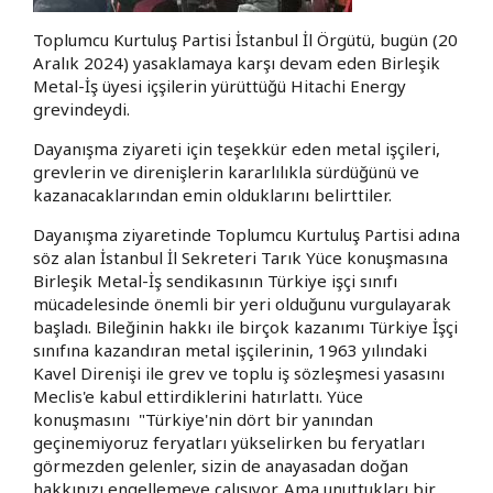
Toplumcu Kurtuluş Partisi İstanbul İl Örgütü, bugün (20
Aralık 2024) yasaklamaya karşı devam eden Birleşik
Metal-İş üyesi içşilerin yürüttüğü Hitachi Energy
grevindeydi.
Dayanışma ziyareti için teşekkür eden metal işçileri,
grevlerin ve direnişlerin kararlılıkla sürdüğünü ve
kazanacaklarından emin olduklarını belirttiler.
Dayanışma ziyaretinde Toplumcu Kurtuluş Partisi adına
söz alan İstanbul İl Sekreteri Tarık Yüce konuşmasına
Birleşik Metal-İş sendikasının Türkiye işçi sınıfı
mücadelesinde önemli bir yeri olduğunu vurgulayarak
başladı. Bileğinin hakkı ile birçok kazanımı Türkiye İşçi
sınıfına kazandıran metal işçilerinin, 1963 yılındaki
Kavel Direnişi ile grev ve toplu iş sözleşmesi yasasını
Meclis'e kabul ettirdiklerini hatırlattı. Yüce
konuşmasını "Türkiye'nin dört bir yanından
geçinemiyoruz feryatları yükselirken bu feryatları
görmezden gelenler, sizin de anayasadan doğan
hakkınızı engellemeye çalışıyor. Ama unuttukları bir