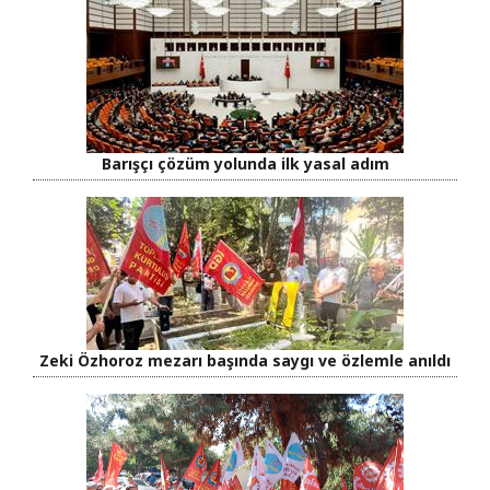
Barışçı çözüm yolunda ilk yasal adım
Zeki Özhoroz mezarı başında saygı ve özlemle anıldı