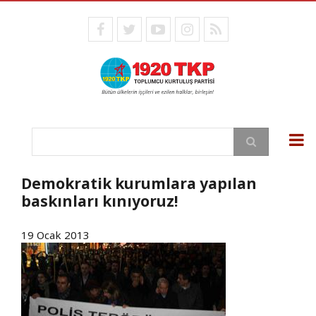
Ana
içeriğe
facebook
twitter
youtube
instagram
RSS
atla
Ara
Demokratik kurumlara yapılan
baskınları kınıyoruz!
19 Ocak 2013