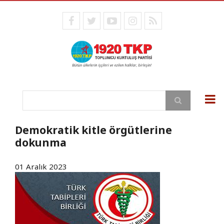
Ana
içeriğe
facebook
twitter
youtube
instagram
RSS
atla
Ara
Demokratik kitle örgütlerine
dokunma
01 Aralık 2023