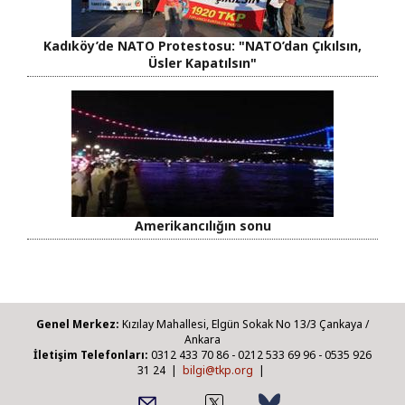
Kadıköy’de NATO Protestosu: "NATO’dan Çıkılsın,
Üsler Kapatılsın"
Amerikancılığın sonu
Genel Merkez:
Kızılay Mahallesi, Elgün Sokak No 13/3 Çankaya /
Ankara
İletişim Telefonları:
0312 433 70 86 - 0212 533 69 96 - 0535 926
31 24 |
bilgi@tkp.org
|