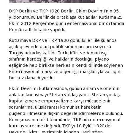
DKP Berlin ve TKP 1920 Berlin, Ekim Devrimi'nin 95.
yıldönümünü Berlin'de ortaklaşa kutladılar. Kutlama 25
Ekim 2012 Perşembe günü enternasyonal bir ortamda
Komün adlı lokalde yapıldı.
Kutlamaya DKP ve TKP 1920 gönüllülleri ile şu anda
açlık grevinde olan politik sığınmacıların sözcüsü
Turgay arkadaş katıldı. Türk, Kürt ve Alman işçi
sınıfının kardeşliği ve halkların dostluğu, piyano
eşliğinde hep birlikte herkesin kendi dilinde söylenen
Enternasyonal marşı ve diğer işçi marşlarıyla varlığını
bir kez daha duyurdu.
Ekim Devrimi kutlamasında, günün anlam ve önemini
anlatan konuşmayı Stefan yoldaş yaptı. Stefan yoldaş,
kapitalizme ve emperyalizme karşı mücadelenin
sorunlarına, uluslararası komünist hareketin
güçlendirilmesine ilişkin değerlendirmelerde bulundu.
Konuşmasının bir bölümünde, TKP'nin enternasyonal
kuruluş sürecine değindi. TKP'yi 10 Eylül 1920'de
Bakü'de Ekim Devrimi'nin içinden, Berlin'den,