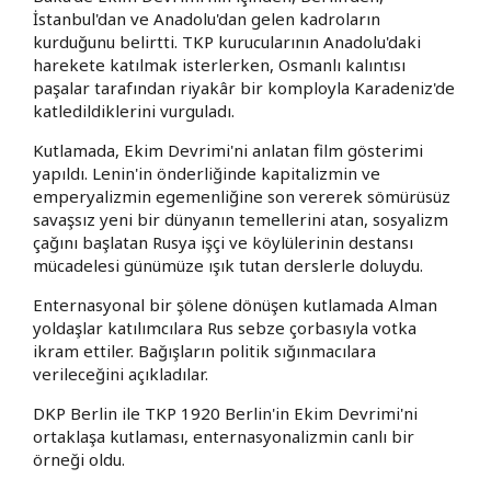
İstanbul'dan ve Anadolu'dan gelen kadroların
kurduğunu belirtti. TKP kurucularının Anadolu'daki
harekete katılmak isterlerken, Osmanlı kalıntısı
paşalar tarafından riyakâr bir komployla Karadeniz'de
katledildiklerini vurguladı.
Kutlamada, Ekim Devrimi'ni anlatan film gösterimi
yapıldı. Lenin'in önderliğinde kapitalizmin ve
emperyalizmin egemenliğine son vererek sömürüsüz
savaşsız yeni bir dünyanın temellerini atan, sosyalizm
çağını başlatan Rusya işçi ve köylülerinin destansı
mücadelesi günümüze ışık tutan derslerle doluydu.
Enternasyonal bir şölene dönüşen kutlamada Alman
yoldaşlar katılımcılara Rus sebze çorbasıyla votka
ikram ettiler. Bağışların politik sığınmacılara
verileceğini açıkladılar.
DKP Berlin ile TKP 1920 Berlin'in Ekim Devrimi'ni
ortaklaşa kutlaması, enternasyonalizmin canlı bir
örneği oldu.