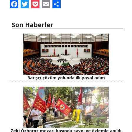
Facebook
Twitter
Pocket
Email
Share
Son Haberler
Barışçı çözüm yolunda ilk yasal adım
Zeki Özhoroz mezarı başında saygı ve özlemle anıldı