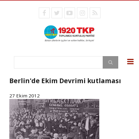
Ana
içeriğe
facebook
twitter
youtube
instagram
RSS
atla
Ara
Berlin'de Ekim Devrimi kutlaması
27 Ekim 2012