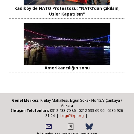
Kadıköy’de NATO Protestosu: "NATO’dan Çıkılsın,
Üsler Kapatılsın"
Amerikancılığın sonu
Genel Merkez:
Kızılay Mahallesi, Elgün Sokak No 13/3 Çankaya /
Ankara
İletişim Telefonları:
0312 433 70 86 - 0212 533 69 96 - 0535 926
31 24 |
bilgi@tkp.org
|