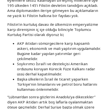
eylemlere sessiz kalamayan birleşmiş milletlere üye
195 ülkeden 145’i Filistin devletini tanıdığını açıkladı.
Ama diplomasiden ileriye gitmeyen bu açıklamaların
ne yazık ki Filistin halkına bir faydası yok.
Filistin’in kurtuluş davası ile ülkemizin emperyalizme
karşı direnişinin iç içe olduğu bilinciyle Toplumcu
Kurtuluş Partisi olarak diyoruz ki;
AKP iktidarı sömürgecilere karşı kapsamlı
askeri, ekonomik ve mali yaptırım uygulamalıdır.
Bugüne kadar yapılan yatırımlar geri
çekilmelidir.
Soykırımcı İsrail’i ve destekçisi Amerikan
ordusunu koruyan Kürecik Füze Kalkanı radar
üssü derhal kapatılmalıdır.
Başka ülkelerin İsrail ile ticaret yaparken
Türkiye’nin limanlarını ve petrol boru hatlarını
kullanması önlenmelidir.
“Lübnan’dan sonra gözlerini Anadolu’ya dikecekler”
diyen AKP iktidarı artık boş laflarla oyalanmaktan
öteye geçmelidir. Derhal Suriye başta olmak üzere