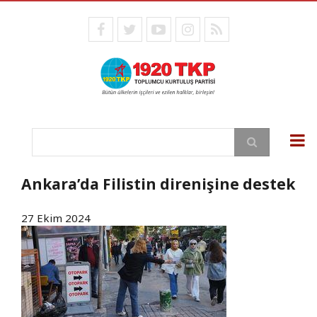
Ana
içeriğe
facebook
twitter
youtube
instagram
RSS
atla
Ara
Ankara’da Filistin direnişine destek
27 Ekim 2024