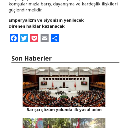
komşularımızla barış, dayanışma ve kardeşlik ilişkileri
güçlendirmelidir.
Emperyalizm ve Siyonizm yenilecek
Direnen halklar kazanacak
Facebook
Twitter
Pocket
Email
Share
Son Haberler
Barışçı çözüm yolunda ilk yasal adım