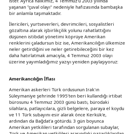
ister. Ayrıca halkımız, 4 Temmuz'u 2003 yılında
yaşanan "çuval olayı" nedeniyle hafızasında bambaşka
bir anlamla taşımaktadır.
İlericileri, yurtseverleri, devrimcileri, sosyalistleri
gözaltına alarak işbirlikçilik yolunu rahatlattığını
düşünen istibdat yönetimi köprüye Amerikan
renklerini çaladursun biz ise, Amerikancılığın ülkemize
neler getirdiğini ve neler getirebileceğini bir kez
daha hatırlatmak amacıyla, 4 Temmuz 2003 olayı
üzerine yayımladığımız yazıyı yeniden paylaşıyoruz:
Amerikancılığın İflası
Amerikan askerleri Türk ordusunun Irak'ın
Süleymaniye şehrinde 1995'ten beri kullandığı irtibat
bürosunu 4 Temmuz 2003 günü bastı, bürodaki
silahlara, patlayıcılara, gizli belgelere, paraya el koydu
ve 11 Türk subayını esir alarak önce Kerkük'e,
ardından da Bağdat'a götürdü. 3 gün boyunca
Amerikan yetkilileri tarafından sorgulanan subaylar,
Türk ve Amerikan yetkilileri arasındaki pazarlıklardan