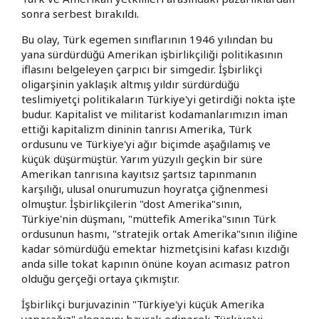
sonra serbest bırakıldı.
Bu olay, Türk egemen sınıflarının 1946 yılından bu
yana sürdürdüğü Amerikan işbirlikçiliği politikasının
iflasını belgeleyen çarpıcı bir simgedir. İşbirlikçi
oligarşinin yaklaşık altmış yıldır sürdürdüğü
teslimiyetçi politikaların Türkiye'yi getirdiği nokta işte
budur. Kapitalist ve militarist kodamanlarımızın iman
ettiği kapitalizm dininin tanrısı Amerika, Türk
ordusunu ve Türkiye'yi ağır biçimde aşağılamış ve
küçük düşürmüştür. Yarım yüzyılı geçkin bir süre
Amerikan tanrısına kayıtsız şartsız tapınmanın
karşılığı, ulusal onurumuzun hoyratça çiğnenmesi
olmuştur. İşbirlikçilerin "dost Amerika"sının,
Türkiye'nin düşmanı, "müttefik Amerika"sının Türk
ordusunun hasmı, "stratejik ortak Amerika"sının iliğine
kadar sömürdüğü emektar hizmetçisini kafası kızdığı
anda sille tokat kapının önüne koyan acımasız patron
olduğu gerçeği ortaya çıkmıştır.
İşbirlikçi burjuvazinin "Türkiye'yi küçük Amerika
yapacağız" sloganını bayrak edinerek Türkiye'yi