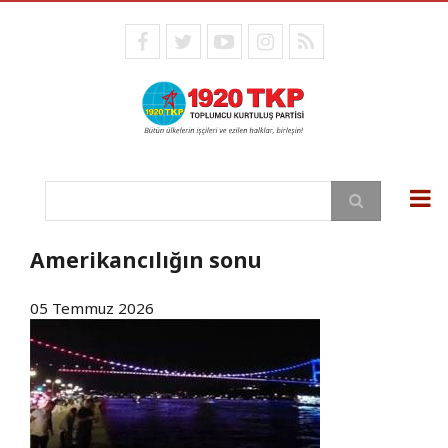
Ana
içeriğe
facebook
twitter
youtube
instagram
RSS
atla
Ara
Amerikancılığın sonu
05 Temmuz 2026