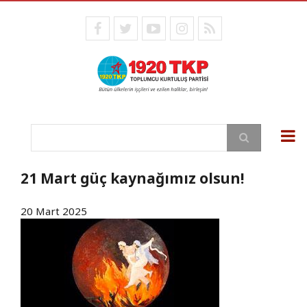
Ana
içeriğe
facebook
twitter
youtube
instagram
RSS
atla
Ara
21 Mart güç kaynağımız olsun!
20 Mart 2025