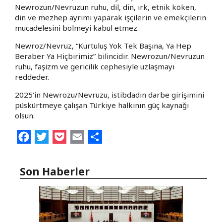
Newrozun/Nevruzun ruhu, dil, din, ırk, etnik köken,
din ve mezhep ayrımı yaparak işçilerin ve emekçilerin
mücadelesini bölmeyi kabul etmez.
Newroz/Nevruz, “Kurtuluş Yok Tek Başına, Ya Hep
Beraber Ya Hiçbirimiz” bilincidir. Newrozun/Nevruzun
ruhu, faşizm ve gericilik cephesiyle uzlaşmayı
reddeder.
2025’in Newrozu/Nevruzu, istibdadın darbe girişimini
püskürtmeye çalışan Türkiye halkının güç kaynağı
olsun.
Facebook
Twitter
Pocket
Email
Share
Son Haberler