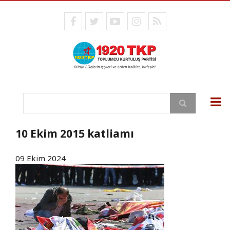
Ana
içeriğe
facebook
twitter
youtube
instagram
RSS
atla
Ara
10 Ekim 2015 katliamı
09 Ekim 2024