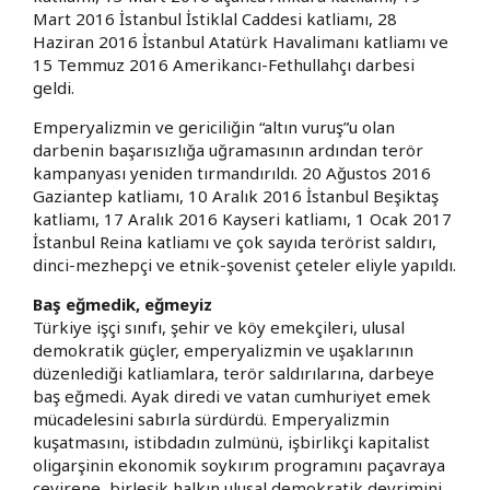
Mart 2016 İstanbul İstiklal Caddesi katliamı, 28
Haziran 2016 İstanbul Atatürk Havalimanı katliamı ve
15 Temmuz 2016 Amerikancı-Fethullahçı darbesi
geldi.
Emperyalizmin ve gericiliğin “altın vuruş”u olan
darbenin başarısızlığa uğramasının ardından terör
kampanyası yeniden tırmandırıldı. 20 Ağustos 2016
Gaziantep katliamı, 10 Aralık 2016 İstanbul Beşiktaş
katliamı, 17 Aralık 2016 Kayseri katliamı, 1 Ocak 2017
İstanbul Reina katliamı ve çok sayıda terörist saldırı,
dinci-mezhepçi ve etnik-şovenist çeteler eliyle yapıldı.
Baş eğmedik, eğmeyiz
Türkiye işçi sınıfı, şehir ve köy emekçileri, ulusal
demokratik güçler, emperyalizmin ve uşaklarının
düzenlediği katliamlara, terör saldırılarına, darbeye
baş eğmedi. Ayak diredi ve vatan cumhuriyet emek
mücadelesini sabırla sürdürdü. Emperyalizmin
kuşatmasını, istibdadın zulmünü, işbirlikçi kapitalist
oligarşinin ekonomik soykırım programını paçavraya
çevirene, birleşik halkın ulusal demokratik devrimini