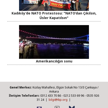
Kadıköy’de NATO Protestosu: "NATO’dan Çıkılsın,
Üsler Kapatılsın"
Amerikancılığın sonu
Genel Merkez:
Kızılay Mahallesi, Elgün Sokak No 13/3 Çankaya /
Ankara
İletişim Telefonları:
0312 433 70 86 - 0212 533 69 96 - 0535 926
31 24 |
bilgi@tkp.org
|