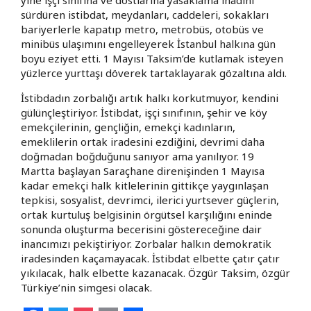
sürdüren istibdat, meydanları, caddeleri, sokakları
bariyerlerle kapatıp metro, metrobüs, otobüs ve
minibüs ulaşımını engelleyerek İstanbul halkına gün
boyu eziyet etti. 1 Mayısı Taksim’de kutlamak isteyen
yüzlerce yurttaşı döverek tartaklayarak gözaltına aldı.
İstibdadın zorbalığı artık halkı korkutmuyor, kendini
gülünçleştiriyor. İstibdat, işçi sınıfının, şehir ve köy
emekçilerinin, gençliğin, emekçi kadınların,
emeklilerin ortak iradesini ezdiğini, devrimi daha
doğmadan boğduğunu sanıyor ama yanılıyor. 19
Martta başlayan Saraçhane direnişinden 1 Mayısa
kadar emekçi halk kitlelerinin gittikçe yaygınlaşan
tepkisi, sosyalist, devrimci, ilerici yurtsever güçlerin,
ortak kurtuluş belgisinin örgütsel karşılığını eninde
sonunda oluşturma becerisini göstereceğine dair
inancımızı pekiştiriyor. Zorbalar halkın demokratik
iradesinden kaçamayacak. İstibdat elbette çatır çatır
yıkılacak, halk elbette kazanacak. Özgür Taksim, özgür
Türkiye’nin simgesi olacak.