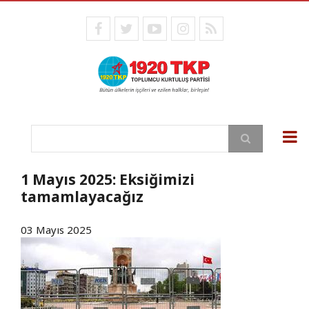
Ana
içeriğe
facebook
twitter
youtube
instagram
RSS
atla
Ara
1 Mayıs 2025: Eksiğimizi
tamamlayacağız
03 Mayıs 2025