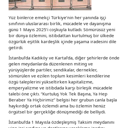
Yüz binlerce emekçi Türkiye’nin her yanında işçi
sınıfının uluslararası birlik, mücadele ve dayanışma
günü 1 Mayıs 2025’i coşkuyla kutladı. Sömürüsüz yeni
bir dünya özlemini, istibdattan kurtulmuş bir ülkede
özgürlük eşitlik kardeşlik içinde yaşama iradesini dile
getirdi.
İstanbul’da Kadıköy ve Kartal’da, diğer şehirlerde önde
gelen meydanlarda düzenlenen miting ve
yürüyüşlerde partiler, sendikalar, dernekler,
sömürülen ve ezilen toplum kesimleri kendilerine
özgü taleplerini yükseltirken kapitalizme,
emperyalizme ve istibdada karşı birleşik mücadele
talebi öne çıktı. “Kurtuluş Yok Tek Başına, Ya Hep
Beraber Ya Hiçbirimiz” belgisi her grubun canla başla
haykırdığı ortak özlemdi ama bu özlemin henüz
örgütsel bir gerçekliğe dönüşmediği de belliydi.
İstanbul’da 1 Mayısla özdeşleşmiş Taksim meydanını
yine işçi sınıfına ve dostlarına yasaklama inadını