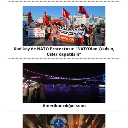
Kadıköy’de NATO Protestosu: "NATO’dan Çıkılsın,
Üsler Kapatılsın"
Amerikancılığın sonu