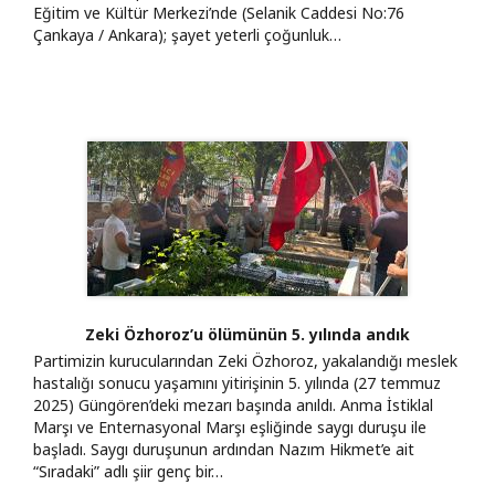
Eğitim ve Kültür Merkezi’nde (Selanik Caddesi No:76
Çankaya / Ankara); şayet yeterli çoğunluk…
Zeki Özhoroz’u ölümünün 5. yılında andık
Partimizin kurucularından Zeki Özhoroz, yakalandığı meslek
hastalığı sonucu yaşamını yitirişinin 5. yılında (27 temmuz
2025) Güngören’deki mezarı başında anıldı. Anma İstiklal
Marşı ve Enternasyonal Marşı eşliğinde saygı duruşu ile
başladı. Saygı duruşunun ardından Nazım Hikmet’e ait
“Sıradaki” adlı şiir genç bir…