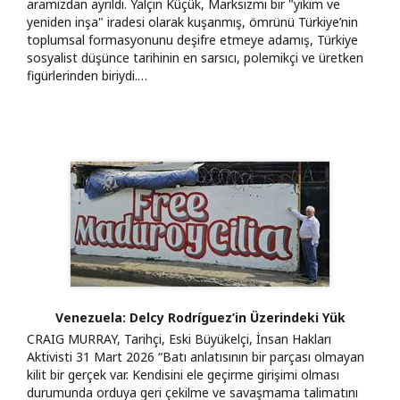
aramızdan ayrıldı. Yalçın Küçük, Marksizmi bir "yıkım ve
yeniden inşa" iradesi olarak kuşanmış, ömrünü Türkiye’nin
toplumsal formasyonunu deşifre etmeye adamış, Türkiye
sosyalist düşünce tarihinin en sarsıcı, polemikçi ve üretken
figürlerinden biriydi.…
Venezuela: Delcy Rodríguez’in Üzerindeki Yük
CRAIG MURRAY, Tarihçi, Eski Büyükelçi, İnsan Hakları
Aktivisti 31 Mart 2026 “Batı anlatısının bir parçası olmayan
kilit bir gerçek var. Kendisini ele geçirme girişimi olması
durumunda orduya geri çekilme ve savaşmama talimatını