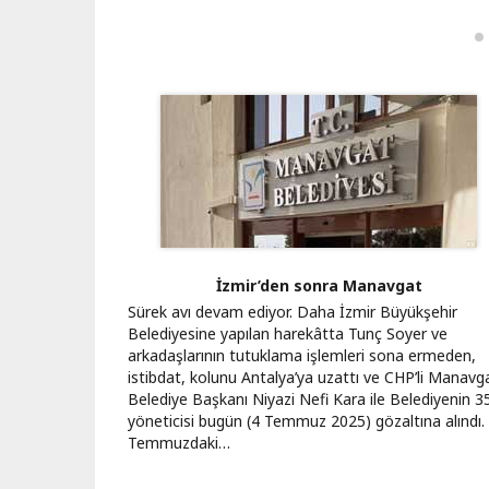
Kapatılsın"
Bağımsız Türkiye NATO'
Sayfalama
İzmir’den sonra Manavgat
Sürek avı devam ediyor. Daha İzmir Büyükşehir
Belediyesine yapılan harekâtta Tunç Soyer ve
arkadaşlarının tutuklama işlemleri sona ermeden,
istibdat, kolunu Antalya’ya uzattı ve CHP’li Manavg
Belediye Başkanı Niyazi Nefi Kara ile Belediyenin 3
yöneticisi bugün (4 Temmuz 2025) gözaltına alındı.
Temmuzdaki…