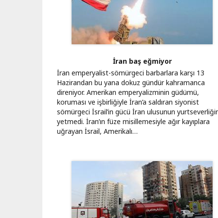
İran baş eğmiyor
İran emperyalist-sömürgeci barbarlara karşı 13
Hazirandan bu yana dokuz gündür kahramanca
direniyor. Amerikan emperyalizminin güdümü,
koruması ve işbirliğiyle İran’a saldıran siyonist
sömürgeci İsrail’in gücü İran ulusunun yurtseverliği
yetmedi. İran’ın füze misillemesiyle ağır kayıplara
uğrayan İsrail, Amerikalı…