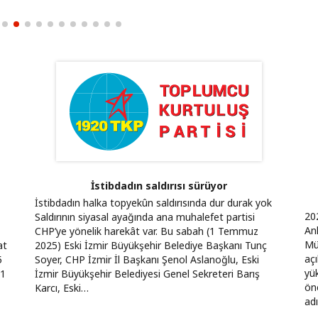
yla kurulamaz
İstibdadın saldırısı sürüyor
İstibdadın halka topyekûn saldırısında dur durak yok
20
Saldırının siyasal ayağında ana muhalefet partisi
An
CHP’ye yönelik harekât var. Bu sabah (1 Temmuz
Müc
at
2025) Eski İzmir Büyükşehir Belediye Başkanı Tunç
aç
5
Soyer, CHP İzmir İl Başkanı Şenol Aslanoğlu, Eski
yük
 1
İzmir Büyükşehir Belediyesi Genel Sekreteri Barış
önc
Karcı, Eski…
ad