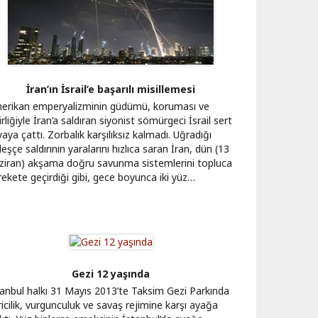
İran’ın İsrail’e başarılı misillemesi
erikan emperyalizminin güdümü, koruması ve
irliğiyle İran’a saldıran siyonist sömürgeci İsrail sert
aya çattı. Zorbalık karşılıksız kalmadı. Uğradığı
leşçe saldırının yaralarını hızlıca saran İran, dün (13
ziran) akşama doğru savunma sistemlerini topluca
rekete geçirdiği gibi, gece boyunca iki yüz…
Gezi 12 yaşında
tanbul halkı 31 Mayıs 2013’te Taksim Gezi Parkında
icilik, vurgunculuk ve savaş rejimine karşı ayağa