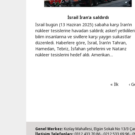
İsrail İran’a saldırdı
İsrail bugün (13 Haziran 2025) sabaha karşı İran’ın
nükleer tesislerine havadan saldırdı; askerî yetkililer
bilim insanlarına ve sivillere karşı yaygın suikastlar
düzenledi. Haberlere göre, İsrail, İran’ın Tahran,
Hamedan, Tebriz, İsfahan şehirlerini ve Natanz
nükleer tesislerini hedef aldı. Amerikan…
İlk
« İlk
Ön
‹ G
sayfa
say
Genel Merkez:
Kızılay Mahallesi, Elgün Sokak No 13/3 Ça
İletişim Telefonları:
0312 433 70 86 - 0212 533 69 96 - 