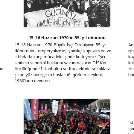
15-16 Haziran 1970'in 55. yıl dönümü
15-16 Haziran 1970 Büyük İşçi Direnişinin 55. yıl
Am
dönümünü, emperyalizme, işbirlikçi kapitalizme ve
işb
istibdada karşı mücadele içinde kutluyoruz. İşçi
kay
sınıfının sendikal haklarını savunmak için DİSK’in
kal
ne
öncülüğünde İstanbul’da ve Kocaeli’nde sokaklara
Ha
çıkan yüz bin işçinin başlattığı görkemli eylem,
ha
1960’ların devrimci…
İs
ger