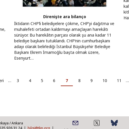
ka
kal
ki
Direnişte ara bilanço
Hal
İktidarın CHP’li belediyelere çökme, CHP’yi dağıtma ve
ine,
muhalefeti ortadan kaldırmayı amaçlayan harekâtı
sürüyor. Bu harekâtın parçası olarak şu ana kadar 11
belediye başkanı tutuklandı. CHP’nin cumhurbaşkanı
adayı olarak belirlediği İstanbul Büyükşehir Belediye
Başkanı Ekrem İmamoğlu başta olmak üzere,
Esenyurt…
ceki
eri
…
Sayfa
3
Sayfa
4
Sayfa
5
Sayfa
6
Şu
7
Sayfa
8
Sayfa
9
Sayfa
10
Sayfa
11
…
fa
an
kullanılan
sayfa
nkaya / Ankara
0535 926 31 24 |
bilgi@tkp.org
|