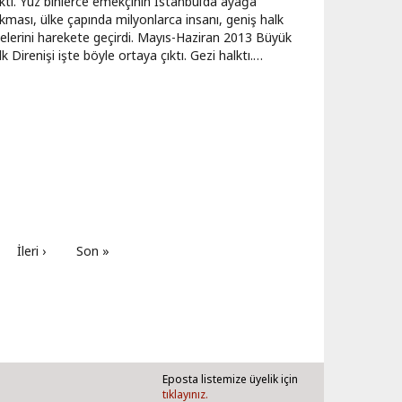
lktı. Yüz binlerce emekçinin İstanbul’da ayağa
kması, ülke çapında milyonlarca insanı, geniş halk
tlelerini harekete geçirdi. Mayıs-Haziran 2013 Büyük
k Direnişi işte böyle ortaya çıktı. Gezi halktı.…
Sonraki
İleri ›
Son
Son »
sayfa
sayfa
Eposta listemize üyelik için
tıklayınız.