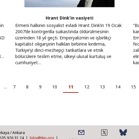
Hrant Dink’in vasiyeti
çin
Ermeni halkının sosyalist evladı Hrant Dink’in 19 Ocak
“Bu
2007’de kontrgerilla suikastında öldürülmesinin
ka
ABD
üzerinden 18 yıl geçti. Emperyalizmin ve işbirlikçi
Em
kapitalist oligarşinin halkları birbirine kırdırma,
feo
Türkiye’yi dinci-mezhepçi tarikatlara ve etnik
zal
il…
bölücülere teslim etme, ülkeyi ulusal kurtuluş ve
el
cumhuriyet…
ka
i
…
Sayfa
7
Sayfa
8
Sayfa
9
Sayfa
10
Şu
11
Sayfa
12
Sayfa
13
Sayfa
14
Say
15
an
kullanılan
sayfa
nkaya / Ankara
0535 926 31 24 |
bilgi@tkp.org
|