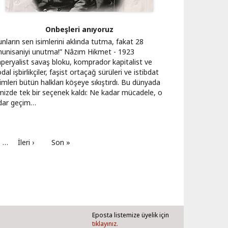
Onbeşleri anıyoruz
nların sen isimlerini aklında tutma, fakat 28
nunisaniyi unutma!” Nâzım Hikmet - 1923
peryalist savaş bloku, komprador kapitalist ve
dal işbirlikçiler, faşist ortaçağ sürüleri ve istibdat
imleri bütün halkları köşeye sıkıştırdı. Bu dünyada
imizde tek bir seçenek kaldı: Ne kadar mücadele, o
dar geçim…
fa
…
Sonraki
İleri ›
Son
Son »
sayfa
sayfa
Eposta listemize üyelik için
tıklayınız.