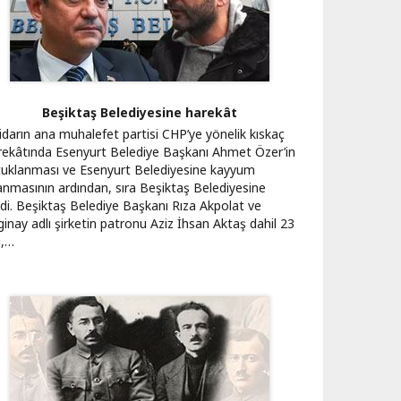
Beşiktaş Belediyesine harekât
tidarın ana muhalefet partisi CHP’ye yönelik kıskaç
rekâtında Esenyurt Belediye Başkanı Ahmet Özer’in
tuklanması ve Esenyurt Belediyesine kayyum
anmasının ardından, sıra Beşiktaş Belediyesine
ldi. Beşiktaş Belediye Başkanı Rıza Akpolat ve
ginay adlı şirketin patronu Aziz İhsan Aktaş dahil 23
i,…