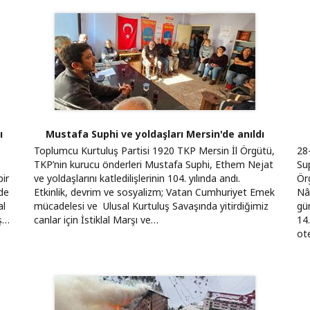
ı
Mustafa Suphi ve yoldaşları Mersin'de anıldı
Toplumcu Kurtuluş Partisi 1920 TKP Mersin İl Örgütü,
28
TKP’nin kurucu önderleri Mustafa Suphi, Ethem Nejat
Su
bir
ve yoldaşlarını katledilişlerinin 104. yılında andı.
Ör
nde
Etkinlik, devrim ve sosyalizm; Vatan Cumhuriyet Emek
Nâ
al
mücadelesi ve Ulusal Kurtuluş Savaşında yitirdiğimiz
gün
uş…
canlar için İstiklal Marşı ve…
14
ot