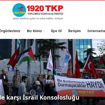
Ar
 Örgütlerimiz
Biz Kimiz
Üye Ol
İletişim
Internati
osu: "NATO’dan Çıkılsın, Üsler
le karşı İsrail Konsolosluğu