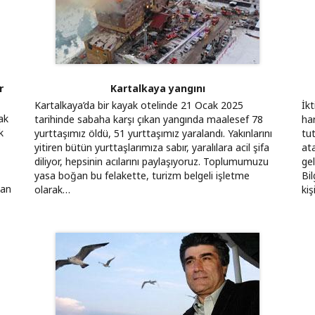
r
Kartalkaya yangını
Kartalkaya’da bir kayak otelinde 21 Ocak 2025
İk
ak
tarihinde sabaha karşı çıkan yangında maalesef 78
ha
k
yurttaşımız öldü, 51 yurttaşımız yaralandı. Yakınlarını
tu
yitiren bütün yurttaşlarımıza sabır, yaralılara acil şifa
at
diliyor, hepsinin acılarını paylaşıyoruz. Toplumumuzu
ge
yasa boğan bu felakette, turizm belgeli işletme
Bil
lan
olarak…
kiş