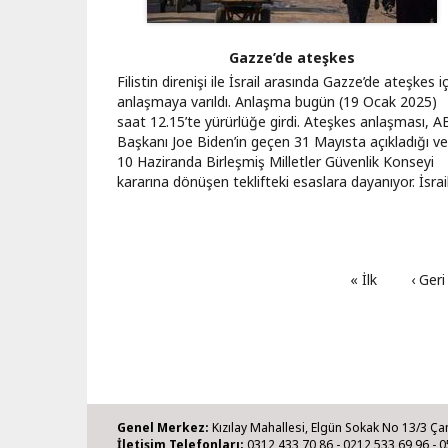
Gazze’de ateşkes
Filistin direnişi ile İsrail arasında Gazze’de ateşkes i
anlaşmaya varıldı. Anlaşma bugün (19 Ocak 2025)
saat 12.15’te yürürlüğe girdi. Ateşkes anlaşması, 
Başkanı Joe Biden’in geçen 31 Mayısta açıkladığı ve
10 Haziranda Birleşmiş Milletler Güvenlik Konseyi
kararına dönüşen teklifteki esaslara dayanıyor. İsra
İlk
« İlk
Öncek
‹ Geri
sayfa
sayfa
Genel Merkez:
Kızılay Mahallesi, Elgün Sokak No 13/3 Ça
İletişim Telefonları:
0312 433 70 86 - 0212 533 69 96 - 