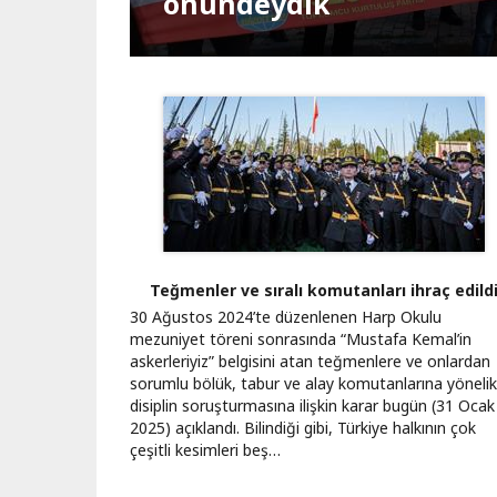
Kapatılsın"
Bağımsız Türkiye NATO'
önündeydik
Teslimiyet seferi
Darbeye geçit yok
Orman kanunu
Muhalefet haktır
Kartalkaya yangını
Gazze’de ateşkes
Yeni yılda tek seçenek
Vatan, cumhuriyet, eme
Suriye’de olaylar zinciri
Sayfalama
Teğmenler ve sıralı komutanları ihraç edild
30 Ağustos 2024’te düzenlenen Harp Okulu
mezuniyet töreni sonrasında “Mustafa Kemal’in
askerleriyiz” belgisini atan teğmenlere ve onlardan
sorumlu bölük, tabur ve alay komutanlarına yönelik
disiplin soruşturmasına ilişkin karar bugün (31 Ocak
2025) açıklandı. Bilindiği gibi, Türkiye halkının çok
çeşitli kesimleri beş…