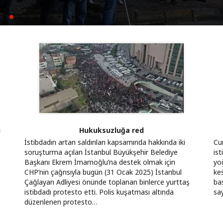
yla kurulamaz
k için mücadeleyi büyütüyoruz
i
Hukuksuzluğa red
İstibdadın artan saldırıları kapsamında hakkında iki
Cu
soruşturma açılan İstanbul Büyükşehir Belediye
ist
Başkanı Ekrem İmamoğlu’na destek olmak için
yoğ
CHP’nin çağrısıyla bugün (31 Ocak 2025) İstanbul
kes
Çağlayan Adliyesi önünde toplanan binlerce yurttaş
bas
istibdadı protesto etti. Polis kuşatması altında
sa
düzenlenen protesto…