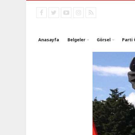
Ana
içeriğe
facebook
twitter
youtube
instagram
RSS
atla
Anasayfa
Belgeler
Görsel
Parti