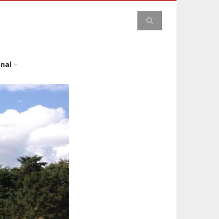
a
onal